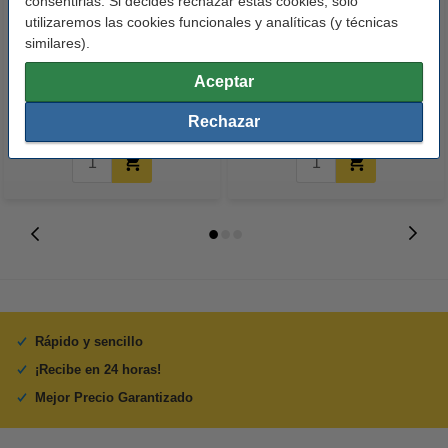
consentirlas. Si decides rechazar estas cookies, solo
utilizaremos las cookies funcionales y analíticas (y técnicas
123tinta Papel fotográfico
123tinta Pilas Alcalinas Xtreme
similares).
Premium Glossy brillo alto | 10 x
Power AA - LR06 - MN1500 - 24
15 cm | 260g | 100 hojas
unidades
Aceptar
10,50 €
14,50 €
Incl. 21% IVA
Incl. 21% IVA
Rechazar
Rápido y sencillo
¡Recibe en 24 horas!
Mejor Precio Garantizado