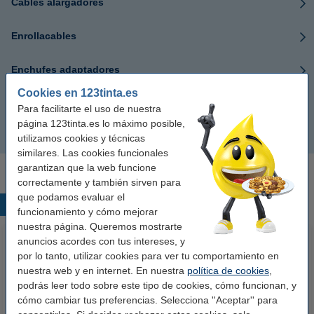
Cables alargadores
Enrollacables
Enchufes adaptadores
Cookies en 123tinta.es
Enchufes para viajes
Para facilitarte el uso de nuestra
página 123tinta.es lo máximo posible,
Regletas de enchufes 123tinta
utilizamos cookies y técnicas
similares. Las cookies funcionales
garantizan que la web funcione
correctamente y también sirven para
que podamos evaluar el
Productos destacados
funcionamiento y cómo mejorar
nuestra página. Queremos mostrarte
anuncios acordes con tus intereses, y
por lo tanto, utilizar cookies para ver tu comportamiento en
nuestra web y en internet. En nuestra
política de cookies
,
podrás leer todo sobre este tipo de cookies, cómo funcionan, y
cómo cambiar tus preferencias. Selecciona ''Aceptar'' para