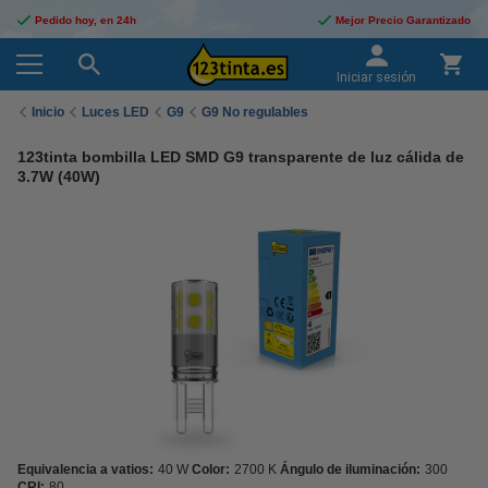
Pedido hoy, en 24h
Mejor Precio Garantizado
Iniciar sesión
Inicio
Luces LED
G9
G9 No regulables
123tinta bombilla LED SMD G9 transparente de luz cálida de
3.7W (40W)
Equivalencia a vatios:
40 W
Color:
2700 K
Ángulo de iluminación:
300
CRI:
80