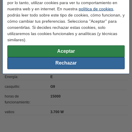
por lo tanto, utilizar cookies para ver tu comportamiento en
nuestra web y en internet. En nuestra
política de cookies
,
Medidas:
16 x 52 mm
podrás leer todo sobre este tipo de cookies, cómo funcionan, y
Marca:
123led
cómo cambiar tus preferencias. Selecciona ''Aceptar'' para
consentirlas. Si decides rechazar estas cookies, solo
Acabado:
brillante
utilizaremos las cookies funcionales y analíticas (y técnicas
Potencia lumínica:
470
similares).
Cantidad:
1 unidad
Aceptar
Regulable:
no
Rechazar
Color luz:
blanco cálido
Energía:
E
casquillo:
G9
horas de
15000
funcionamiento:
vatios:
3.700 W