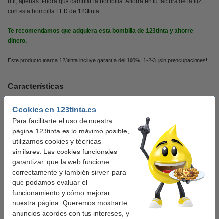
útil, apenas tendrá que cambiar la bombilla. Ahorra en tu factura de la luz
con esta bombilla LED de 123tinta.
Te recomendamos que adquiera esta bombilla de 123tinta y ahorre
dinero.
Este producto marca 123tinta incluye garantía del 100%. 1-2-3 ¡sin preocupaciones!
Características
Cookies en 123tinta.es
Equivalencia a vatios:
40 W
Para facilitarte el uso de nuestra
Color:
2700 K
página 123tinta.es lo máximo posible,
utilizamos cookies y técnicas
Ángulo de iluminación:
300
similares. Las cookies funcionales
CRI:
80
garantizan que la web funcione
correctamente y también sirven para
Frecuencia de entrada:
50-60Hz
que podamos evaluar el
Temperatura de
-20 a +45 °C
funcionamiento y cómo mejorar
funcionamiento:
nuestra página. Queremos mostrarte
anuncios acordes con tus intereses, y
Tipo:
G9