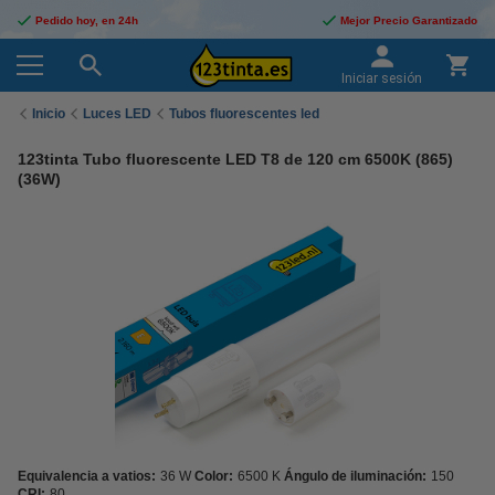
Pedido hoy, en 24h
Mejor Precio Garantizado
Iniciar sesión
Inicio
Luces LED
Tubos fluorescentes led
123tinta Tubo fluorescente LED T8 de 120 cm 6500K (865)
(36W)
Equivalencia a vatios:
36 W
Color:
6500 K
Ángulo de iluminación:
150
CRI:
80