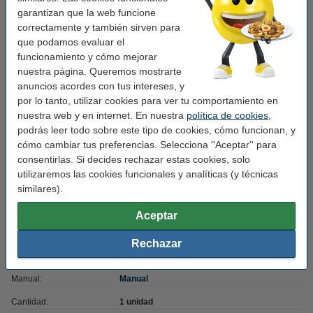
Clase:
II
garantizan que la web funcione
correctamente y también sirven para
Frecuencia de entrada:
50-60Hz
que podamos evaluar el
funcionamiento y cómo mejorar
Temperatura de
-20 a +45 °C
nuestra página. Queremos mostrarte
funcionamiento:
anuncios acordes con tus intereses, y
Tipo:
T8
por lo tanto, utilizar cookies para ver tu comportamiento en
nuestra web y en internet. En nuestra
política de cookies
,
Medidas:
120 cm x 28
podrás leer todo sobre este tipo de cookies, cómo funcionan, y
Marca:
123led
cómo cambiar tus preferencias. Selecciona ''Aceptar'' para
consentirlas. Si decides rechazar estas cookies, solo
Material:
Vidrio, PET
utilizaremos las cookies funcionales y analíticas (y técnicas
Vatio:
18 W
similares).
Acabado:
mate
Aceptar
Voltaje mín:
220 - 240 V
Rechazar
Potencia lumínica:
2.160
Manual:
Manual
Cantidad:
1 unidad