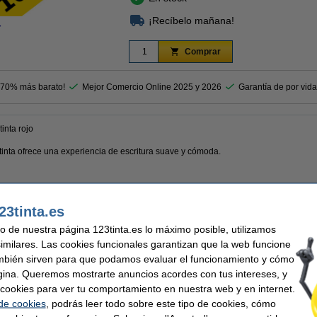
¡Recíbelo mañana!
r
Comprar
 70% más barato!
Mejor Comercio Online 2025 y 2026
Garantía de por vida
inta rojo
tinta ofrece una experiencia de escritura suave y cómoda.
23tinta.es
nta, disfrutarás de una escritura fluida y cómoda en cualquier situación.
uso de nuestra página 123tinta.es lo máximo posible, utilizamos
 bolígrafo de gel de marca 123tinta y te ahorres costes.
similares. Las cookies funcionales garantizan que la web funcione
mbién sirven para que podamos evaluar el funcionamiento y cómo
e garantía del 100%. 1-2-3 ¡sin preocupaciones!
gina. Queremos mostrarte anuncios acordes con tus intereses, y
ar cookies para ver tu comportamiento en nuestra web y en internet.
 de cookies
, podrás leer todo sobre este tipo de cookies, cómo
nta
Clip: