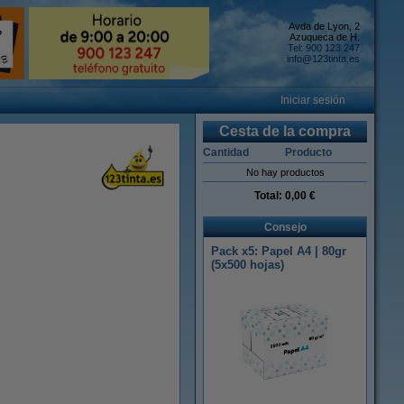
Avda de Lyon, 2
Azuqueca de H.
Tel: 900 123 247
info@123tinta.es
Iniciar sesión
Cesta de la compra
Cantidad
Producto
No hay productos
Total:
0,00 €
Consejo
Pack x5: Papel A4 | 80gr
(5x500 hojas)