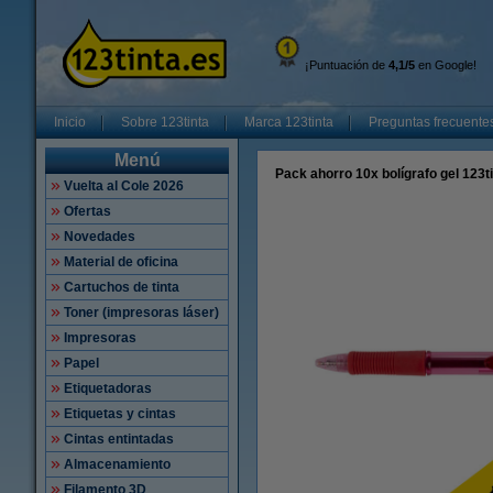
¡Puntuación de
4,1/5
en Google!
Inicio
Sobre 123tinta
Marca 123tinta
Preguntas frecuente
Menú
Pack ahorro 10x bolígrafo gel 123ti
Vuelta al Cole 2026
Ofertas
Novedades
Material de oficina
Cartuchos de tinta
Toner (impresoras láser)
Impresoras
Papel
Etiquetadoras
Etiquetas y cintas
Cintas entintadas
Almacenamiento
Filamento 3D