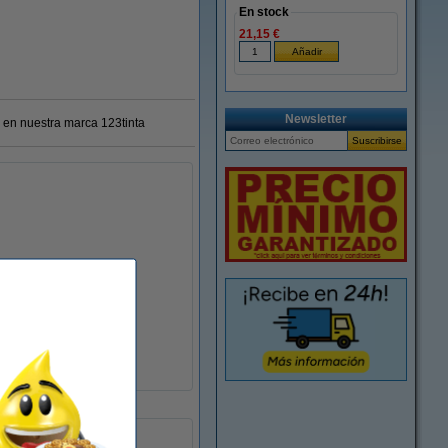
En stock
21,15 €
Newsletter
 en nuestra marca 123tinta
sí