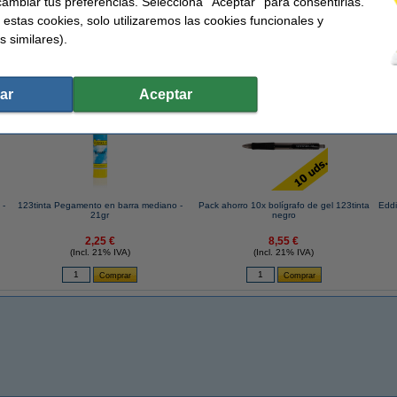
ambiar tus preferencias. Selecciona ''Aceptar'' para consentirlas.
Recargable:
Cantidad:
 estas cookies, solo utilizaremos las cookies funcionales y
mm
Núm. de item:
s similares).
 similares también han elegido estos artículos.
ar
Aceptar
 -
123tinta Pegamento en barra mediano -
Pack ahorro 10x bolígrafo de gel 123tinta
Eddi
21gr
negro
2,25 €
8,55 €
(Incl. 21% IVA)
(Incl. 21% IVA)