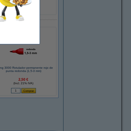
no
10 unidades
301168
ng 3000 Rotulador permanente rojo de
punta redonda (1,5-3 mm)
2,50 €
(Incl. 21% IVA)