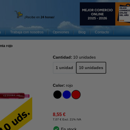
¡Recibe en
24 horas
!
s
Trabaja con nosotros
Opiniones
Blog
Contacto
nta rojo
Cantidad:
10 unidades
1 unidad
10 unidades
Color:
rojo
8,55 €
7,07 € Excl. 21% IVA
En stock