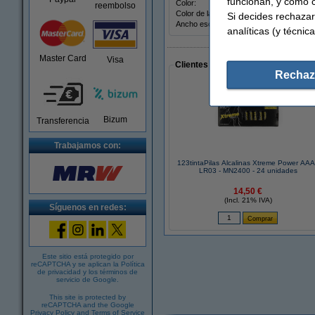
funcionan, y cómo c
Color:
rojo
reembolso
Color de la tinta:
rojo
Si decides rechazar
Ancho escritura:
0,5 
analíticas (y técnica
Master Card
Visa
Clientes que han realizado compras
Rechaz
Bizum
Transferencia
Trabajamos con:
123tintaPilas Alcalinas Xtreme Power AAA
LR03 - MN2400 - 24 unidades
14,50 €
(Incl. 21% IVA)
Síguenos en redes:
Este sitio está protegido por
reCAPTCHA y se aplican la
Política
de privacidad
y los
términos de
servicio de Google
.
This site is protected by
reCAPTCHA and the Google
Privacy Policy
and
Terms of Service