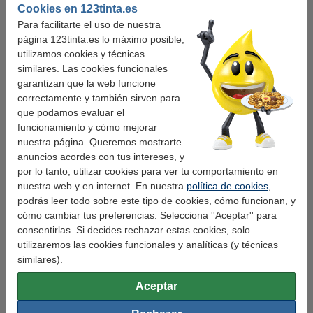
Cookies en 123tinta.es
Este producto marca 123tinta incluye garantía del 100%. 1-2-3 ¡sin preocupaciones!
Para facilitarte el uso de nuestra
página 123tinta.es lo máximo posible,
utilizamos cookies y técnicas
Características
similares. Las cookies funcionales
garantizan que la web funcione
Marca:
123tinta
correctamente y también sirven para
que podamos evaluar el
Uso:
tarjetas
funcionamiento y cómo mejorar
Adherencia:
nuestra página. Queremos mostrarte
anuncios acordes con tus intereses, y
Medidas:
89 x 51 mm (LxAn)
por lo tanto, utilizar cookies para ver tu comportamiento en
Capacidad:
nuestra web y en internet. En nuestra
5 x 300 etiquetas
política de cookies
,
podrás leer todo sobre este tipo de cookies, cómo funcionan, y
Núm fábrica:
S0929100
cómo cambiar tus preferencias. Selecciona ''Aceptar'' para
consentirlas. Si decides rechazar estas cookies, solo
Núm. de item:
650747
utilizaremos las cookies funcionales y analíticas (y técnicas
similares).
Consejo
Le recomendamos que utilice estas etiquetas en lugar de las
Aceptar
etiquetas originales.