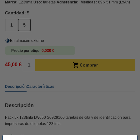
Marca:
123tinta
Uso:
tarjetas
Adherencia:
Medidas:
89 x 51 mm (LxAn)
Cantidad:
5
1
5
En almacén externo
Precio por etiqu
0,030 €
45,00 €
Comprar
Descripción
Características
Descripción
Pack 5x 123tinta LW650 S0929100 tarjetas de cita y de identificación para
impresoras de etiquetas 123tinta.
Verás la diferencia en tu cartera!!!!