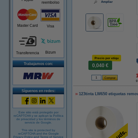
Ampliar
reembolso
Master Card
Visa
Bizum
Transferencia
Precio por etiqu
Trabajamos con:
0,040 €
9
Síguenos en redes:
123tinta LW650 etiquetas remov
Este sitio está protegido por
reCAPTCHA y se aplican la
Política
de privacidad
y los
términos de
servicio de Google
.
This site is protected by
reCAPTCHA and the Google
Privacy Policy
and
Terms of Service