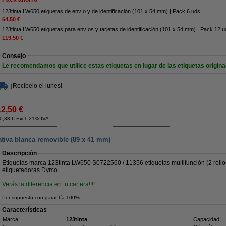
123tinta LW650 etiquetas de envío y de identificación (101 x 54 mm) | Pack 6 uds
64,50 €
123tinta LW650 etiquetas para envíos y tarjetas de identificación (101 x 54 mm) | Pack 12 
119,50 €
Consejo
Le recomendamos que utilice estas etiquetas en lugar de las etiquetas origina
¡Recíbelo el lunes!
12,50 €
0,33 € Excl. 21% IVA
cativa blanca removible (89 x 41 mm)
Descripción
Etiquetas marca 123tinta LW650 S0722560 / 11356 etiquetas multifunción (2 rollo
etiquetadoras Dymo.
Verás la diferencia en tu cartera!!!!
Por supuesto con garantía 100%.
Características
Marca:
123tinta
Capacidad: