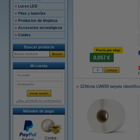
Luces LED
Pilas y baterías
Productos de limpieza
Accesorios tecnológicos
Cables
Buscar producto
Precio por etiqu
Buscar
0,057 €
Mi cuenta
1
123tinta LW650 tarjeta identifi
¿Has olvidado la contraseña?
Métodos de pago:
Contra-
Paypal