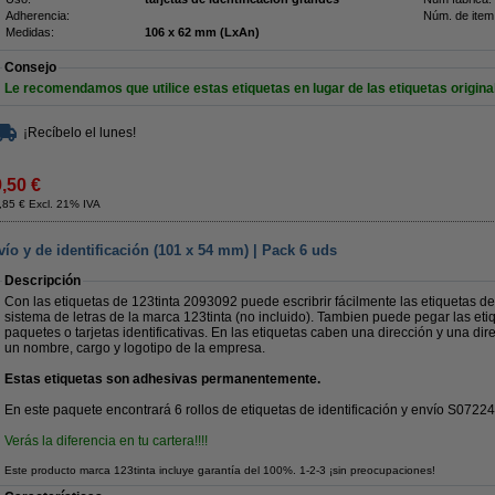
Adherencia:
Núm. de item
Medidas:
106 x 62 mm (LxAn)
Consejo
Le recomendamos que utilice estas etiquetas en lugar de las etiquetas origina
¡Recíbelo el lunes!
9,50 €
,85 € Excl. 21% IVA
vío y de identificación (101 x 54 mm) | Pack 6 uds
Descripción
Con las etiquetas de 123tinta 2093092 puede escribrir fácilmente las etiquetas de 
sistema de letras de la marca 123tinta (no incluido). Tambien puede pegar las et
paquetes o tarjetas identificativas. En las etiquetas caben una dirección y una dir
un nombre, cargo y logotipo de la empresa.
Estas etiquetas son adhesivas permanentemente.
En este paquete encontrará 6 rollos de etiquetas de identificación y envío S0722
Verás la diferencia en tu cartera!!!!
Este producto marca 123tinta incluye garantía del 100%. 1-2-3 ¡sin preocupaciones!