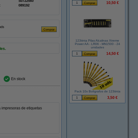
S0722560
10,50 €
:
089192
uds
123tinta Pilas Alcalinas Xtreme
Power AA - LR06 - MN1500 - 24
unidades
les.
14,50 €
En stock
Pack 10x Bolígrafos de 123tinta
3,50 €
a impresoras de etiquetas