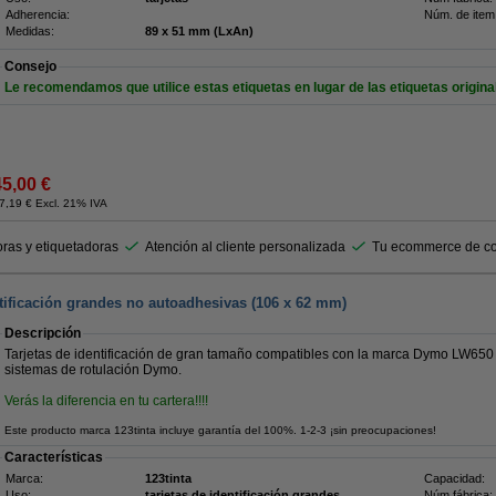
Adherencia:
Núm. de item
Medidas:
89 x 51 mm (LxAn)
Consejo
Le recomendamos que utilice estas etiquetas en lugar de las etiquetas origina
45,00 €
7,19 € Excl. 21% IVA
ras y etiquetadoras
Atención al cliente personalizada
Tu ecommerce de co
ntificación grandes no autoadhesivas (106 x 62 mm)
Descripción
Tarjetas de identificación de gran tamaño compatibles con la marca Dymo LW650
sistemas de rotulación Dymo.
Verás la diferencia en tu cartera!!!!
Este producto marca 123tinta incluye garantía del 100%. 1-2-3 ¡sin preocupaciones!
Características
Marca:
123tinta
Capacidad:
Uso:
tarjetas de identificación grandes
Núm fábrica: