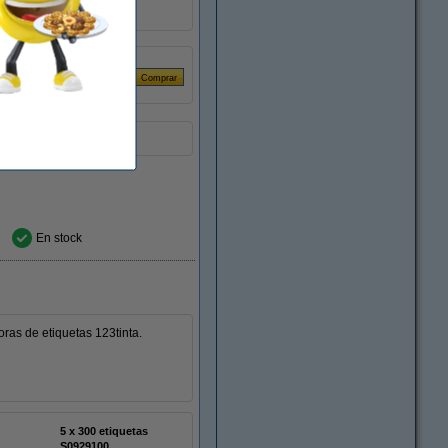
uds
les.
En stock
ras de etiquetas 123tinta.
5 x 300 etiquetas
S0929100