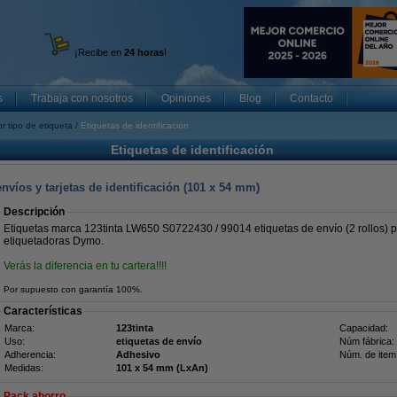
¡Recibe en
24 horas
!
s
Trabaja con nosotros
Opiniones
Blog
Contacto
r tipo de etiqueta
Etiquetas de identificación
Etiquetas de identificación
nvíos y tarjetas de identificación (101 x 54 mm)
Descripción
Etiquetas marca 123tinta LW650 S0722430 / 99014 etiquetas de envío (2 rollos) p
etiquetadoras Dymo.
Verás la diferencia en tu cartera!!!!
Por supuesto con garantía 100%.
Características
Marca:
123tinta
Capacidad:
Uso:
etiquetas de envío
Núm fábrica:
Adherencia:
Adhesivo
Núm. de item
Medidas:
101 x 54 mm (LxAn)
Pack ahorro