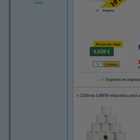
apply.
Ampliar
Precio por etiqu
0,039 €
9
Expertos en impreso
123tinta LW650 etiquetas para e