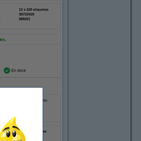
12 x 220 etiquetas
S0722420
:
089201
les.
En stock
0 para etiquetadoras Dymo.
1 x 300 etiquetas
S0929100
:
089205