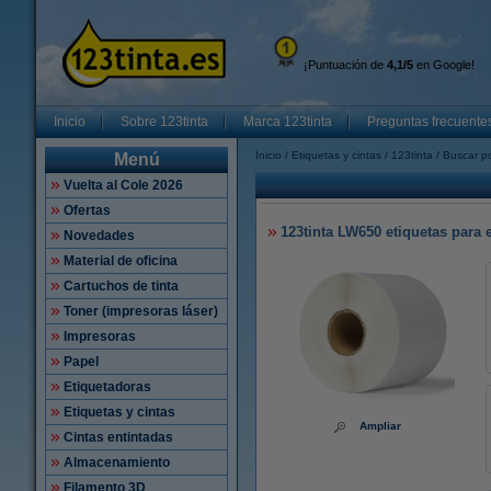
¡Puntuación de
4,1/5
en Google!
Inicio
Sobre 123tinta
Marca 123tinta
Preguntas frecuente
Inicio
Etiquetas y cintas
123tinta
Buscar po
Menú
Vuelta al Cole 2026
Ofertas
123tinta LW650 etiquetas para e
Novedades
Material de oficina
Cartuchos de tinta
Toner (impresoras láser)
Impresoras
Papel
Etiquetadoras
Etiquetas y cintas
Ampliar
Cintas entintadas
Almacenamiento
Filamento 3D