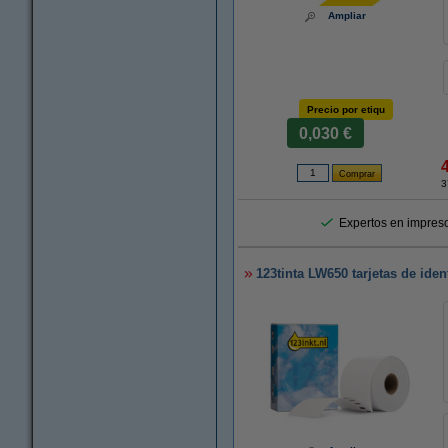
Ampliar
Precio por etiqu
0,030 €
3
Expertos en impreso
123tinta LW650 tarjetas de ide