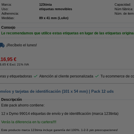
Marca:
123tinta
Capacidad:
Uso:
etiquetas removibles
Núm fábrica:
Adherencia:
Núm. de item
Medidas:
89 x 41 mm (LxAn)
Consejo
Le recomendamos que utilice estas etiquetas en lugar de las etiquetas origina
¡Recíbelo el lunes!
116,95 €
6,65 € Excl. 21% IVA
ras y etiquetadoras
Atención al cliente personalizada
Tu ecommerce de co
nvíos y tarjetas de identificación (101 x 54 mm) | Pack 12 uds
Descripción
Este pack ahorro contiene:
12 x Dymo 99014 etiquetas de envío y de identificación (marca 123tinta)
Verás la diferencia en tu cartera!!!!
Este producto marca 123tinta incluye garantía del 100%. 1-2-3 ¡sin preocupaciones!