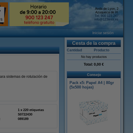
Avda de Lyon, 2
Azuqueca de H.
Tel: 900 123 247
info@123tinta.es
Iniciar sesión
Cesta de la compra
Cantidad
Producto
No hay productos
Total:
0,00 €
Consejo
ara sistemas de rotulación de
Pack x5: Papel A4 | 80gr
(5x500 hojas)
1 x 220 etiquetas
S0722430
:
089189