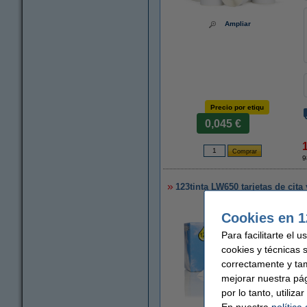
Ampliar
Precio por etiqu
0,045 €
9
123tinta LW650 tarjetas de cita
Cookies en 1
Para facilitarte el 
cookies y técnicas 
correctamente y ta
mejorar nuestra pá
por lo tanto, utiliz
En nuestra
política