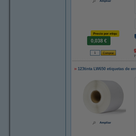
Ampliar
Precio por etiqu
0,038 €
7
123tinta LW650 etiquetas de en
Ampliar