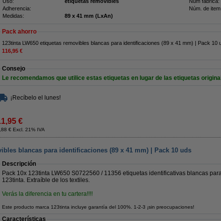
Uso:
etiquetas removibles
Núm fábrica:
Adherencia:
Núm. de item
Medidas:
89 x 41 mm (LxAn)
Pack ahorro
123tinta LW650 etiquetas removibles blancas para identificaciones (89 x 41 mm) | Pack 10 
116,95 €
Consejo
Le recomendamos que utilice estas etiquetas en lugar de las etiquetas origina
¡Recíbelo el lunes!
11,95 €
,88 € Excl. 21% IVA
ibles blancas para identificaciones (89 x 41 mm) | Pack 10 uds
Descripción
Pack 10x 123tinta LW650 S0722560 / 11356 etiquetas identificativas blancas par
123tinta. Extraíble de los textiles.
Verás la diferencia en tu cartera!!!!
Este producto marca 123tinta incluye garantía del 100%. 1-2-3 ¡sin preocupaciones!
Características