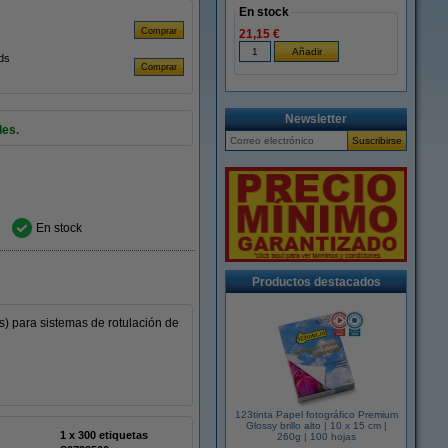
En stock
21,15 €
uds
Newsletter
les.
En stock
Productos destacados
s) para sistemas de rotulación de
123tinta Papel fotográfico Premium
Glossy brillo alto | 10 x 15 cm |
1 x 300 etiquetas
260g | 100 hojas