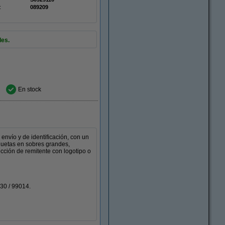
:
089209
les.
En stock
envío y de identificación, con un
iquetas en sobres grandes,
ección de remitente con logotipo o
430 / 99014.