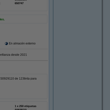
:
650747
les.
En almacén externo
nfianza desde 2021
 S0929110 de 123tinta para
1 x 250 etiquetas
S0929110