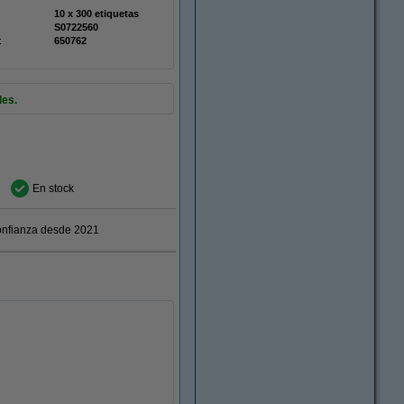
10 x 300 etiquetas
S0722560
:
650762
les.
En stock
nfianza desde 2021