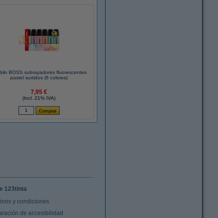
bilo BOSS subrayadores fluorescentes
pastel surtidos (6 colores)
7,95 €
(Incl. 21% IVA)
e 123tinta
inos y condiciones
aración de accesibilidad