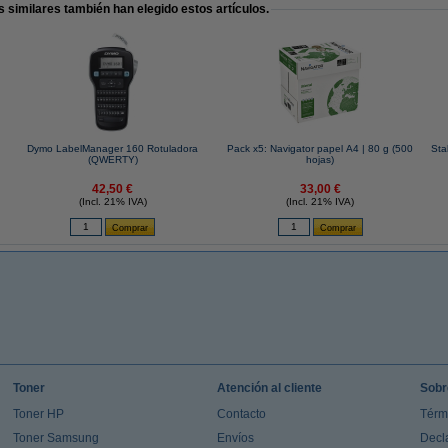
 similares también han elegido estos artículos.
a
Dymo LabelManager 160 Rotuladora
Pack x5: Navigator papel A4 | 80 g (500
Sta
(QWERTY)
hojas)
42,50 €
33,00 €
(Incl. 21% IVA)
(Incl. 21% IVA)
Toner
Atención al cliente
Sobr
Toner HP
Contacto
Térm
Toner Samsung
Envíos
Decl