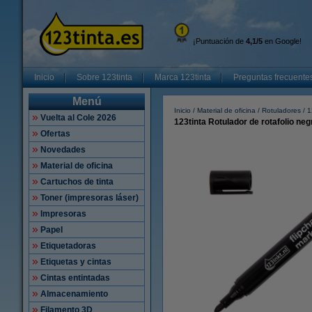
¡Puntuación de
4,1/5
en Google!
Inicio
Sobre 123tinta
Marca 123tinta
Preguntas frecuente
Menú
Inicio
Material de oficina
Rotuladores
1
Vuelta al Cole 2026
123tinta Rotulador de rotafolio ne
Ofertas
Novedades
Material de oficina
Cartuchos de tinta
Toner (impresoras láser)
Impresoras
Papel
Etiquetadoras
Etiquetas y cintas
Cintas entintadas
Almacenamiento
Filamento 3D