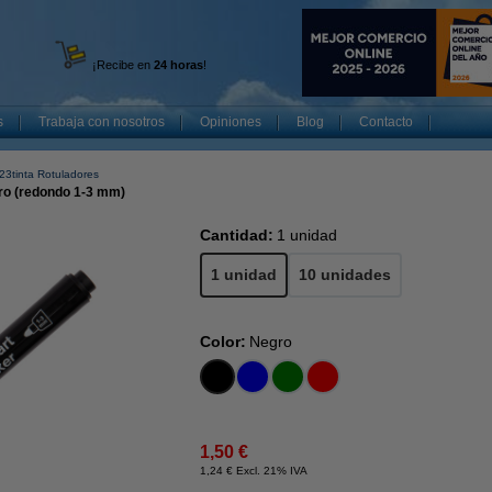
¡Recibe en
24 horas
!
s
Trabaja con nosotros
Opiniones
Blog
Contacto
23tinta Rotuladores
gro (redondo 1-3 mm)
Cantidad:
1 unidad
1 unidad
10 unidades
Color:
Negro
1,50 €
1,24 € Excl. 21% IVA