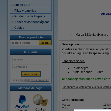
Luces LED
Pilas y baterías
Amplia
Productos de limpieza
Accesorios tecnológicos
Cables
Marca 123tinta: ¡Hasta un
Buscar producto
Buscar
Descripción
Puedes escribir o dibujar en papel d
Mi cuenta
disuelta en agua no traspasa la sigu
Especificaciones:
Color: negro
Punta: redonda 1-3 mm
Te aconsejamos que te lleves este 
¿Has olvidado la contraseña?
Por supuesto, este producto de nuestra 
Métodos de pago:
Características
Marca:
123ti
Color:
negro
Contra-
Paypal