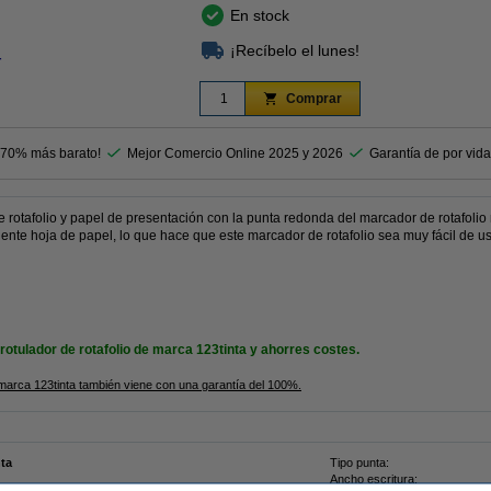
En stock
¡Recíbelo el lunes!
r
Comprar
 70% más barato!
Mejor Comercio Online 2025 y 2026
Garantía de por vida
e rotafolio y papel de presentación con la punta redonda del marcador de rotafolio 
iente hoja de papel, lo que hace que este marcador de rotafolio sea muy fácil de us
rotulador de rotafolio de marca 123tinta y ahorres costes.
marca 123tinta también viene con una garantía del 100%.
nta
Tipo punta:
Ancho escritura: