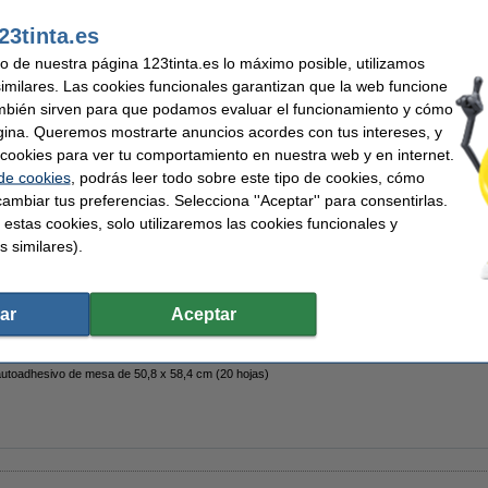
23tinta.es
uso de nuestra página 123tinta.es lo máximo posible, utilizamos
similares. Las cookies funcionales garantizan que la web funcione
es de rotafolio negro (redondo 1-3 mm) | Pack 10 uds
mbién sirven para que podamos evaluar el funcionamiento y cómo
gina. Queremos mostrarte anuncios acordes con tus intereses, y
ar cookies para ver tu comportamiento en nuestra web y en internet.
 de cookies
, podrás leer todo sobre este tipo de cookies, cómo
ambiar tus preferencias. Selecciona ''Aceptar'' para consentirlas.
 estas cookies, solo utilizaremos las cookies funcionales y
s similares).
tafolio blanco 65 x 98 cm (2 x 50 hojas)
ar
Aceptar
 autoadhesivo de mesa de 50,8 x 58,4 cm (20 hojas)