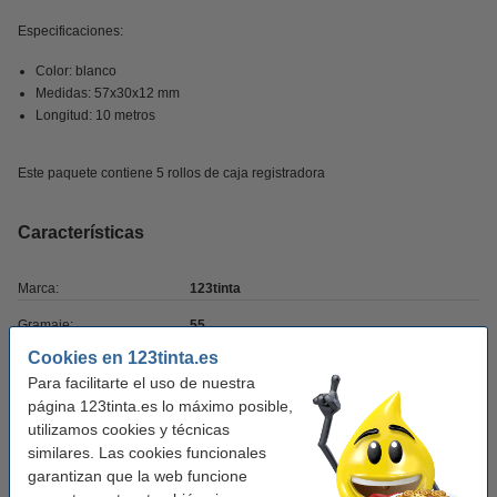
Especificaciones:
Color: blanco
Medidas: 57x30x12 mm
Longitud: 10 metros
Este paquete contiene 5 rollos de caja registradora
Características
Marca:
123tinta
Gramaje:
55
Cookies en 123tinta.es
Largo rollo:
10 metro
Para facilitarte el uso de nuestra
Modelo:
térmico
página 123tinta.es lo máximo posible,
utilizamos cookies y técnicas
Cantidad:
5
similares. Las cookies funcionales
garantizan que la web funcione