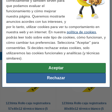
correctamente y también sirven para
Pack ahorro
que podamos evaluar el
123tinta Rollo caja registradora 57x30x12
funcionamiento y cómo mejorar
térmico blanco | Pack 50 uds
nuestra página. Queremos mostrarte
34,50 €
anuncios acordes con tus intereses, y
por lo tanto, utilizar cookies para ver tu comportamiento en
123tinta Rollo caja registradora 57x30x12
térmico blanco | Pack 100 uds
nuestra web y en internet. En nuestra
política de cookies
,
63,00 €
podrás leer todo sobre este tipo de cookies, cómo funcionan, y
cómo cambiar tus preferencias. Selecciona ''Aceptar'' para
consentirlas. Si decides rechazar estas cookies, solo
utilizaremos las cookies funcionales y analíticas (y técnicas
Productos destacados
similares).
Aceptar
Rechazar
123tinta Rollo caja registradora
123tinta Rollo caja registradora
57x40x12 térmico blanco (5
80x80x12 térmico blanco (5