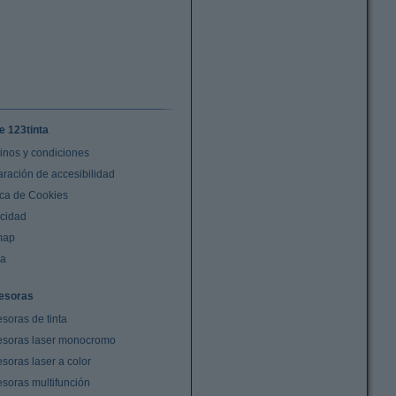
e 123tinta
inos y condiciones
aración de accesibilidad
ica de Cookies
acidad
map
da
esoras
soras de tinta
esoras laser monocromo
soras laser a color
esoras multifunción