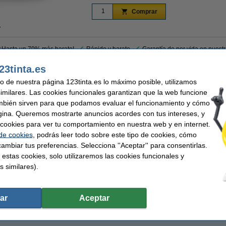
Comprar
r
 ¡Hasta un 70% más barato!
Rápido y barato
Garantía de por vida en nuest
23tinta.es
cación compatibles con la marca 2093092 de 123tinta se pueden escribir fácilmente
uso de nuestra página 123tinta.es lo máximo posible, utilizamos
uedes pegar las etiquetas en sobres grandes, paquetes o en una placa con nombr
similares. Las cookies funcionales garantizan que la web funcione
orno con el logotipo o un nombre, un cargo y el logotipo de la empresa. Estas etiq
mbién sirven para que podamos evaluar el funcionamiento y cómo
ncontrará 6 rollos de etiquetas de envío y credenciales S0722430 / 99014.
gina. Queremos mostrarte anuncios acordes con tus intereses, y
ar cookies para ver tu comportamiento en nuestra web y en internet.
 de cookies
, podrás leer todo sobre este tipo de cookies, cómo
ntía del 100%. 1-2-3 ¡sin preocupaciones!
ambiar tus preferencias. Selecciona ''Aceptar'' para consentirlas.
 estas cookies, solo utilizaremos las cookies funcionales y
s similares).
nta
Capacidad:
etas de envío
Núm fábrica:
sivo
Núm. de item:
101 x 54 mm (LxAn)
ar
Aceptar