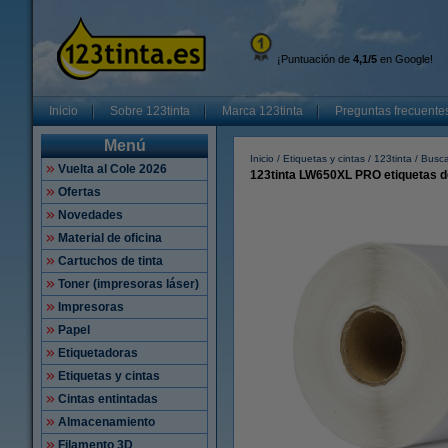
¡Puntuación de
4,1/5
en Google!
Inicio
Sobre 123tinta
Marca 123tinta
Preguntas frecuente
Menú
Inicio
Etiquetas y cintas
123tinta
Busca
Vuelta al Cole 2026
123tinta LW650XL PRO etiquetas de
Ofertas
Novedades
Material de oficina
Cartuchos de tinta
Toner (impresoras láser)
Impresoras
Papel
Etiquetadoras
Etiquetas y cintas
Cintas entintadas
Almacenamiento
Filamento 3D