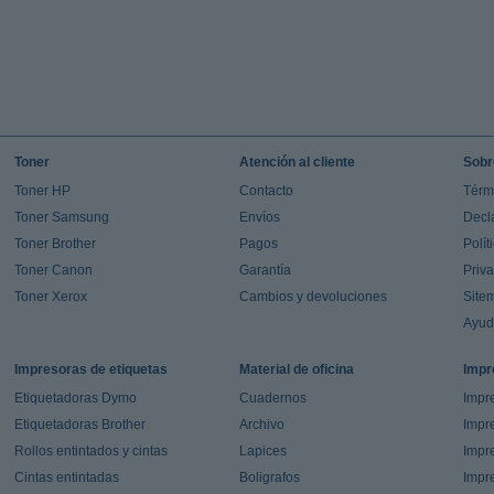
Toner
Atención al cliente
Sobr
Toner HP
Contacto
Térm
Toner Samsung
Envíos
Decl
Toner Brother
Pagos
Polít
Toner Canon
Garantía
Priv
Toner Xerox
Cambios y devoluciones
Site
Ayu
Impresoras de etiquetas
Material de oficina
Impr
Etiquetadoras Dymo
Cuadernos
Impre
Etiquetadoras Brother
Archivo
Impr
Rollos entintados y cintas
Lapices
Impre
Cintas entintadas
Boligrafos
Impr