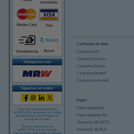
reembolso
Master Card
Visa
Cartuchos de tinta
Bizum
Transferencia
Cartuchos HP
Cartuchos Canon
Trabajamos con:
Cartuchos Epson
Cartuchos Brother
Cartuchos Lexmark
Síguenos en redes:
Papel
Papel fotográfico
Este sitio está protegido por
reCAPTCHA y se aplican la
Política
Papel estándar A4
de privacidad
y los
términos de
servicio de Google
.
Filamento 3D PETG
This site is protected by
Filamento 3D PLA
reCAPTCHA and the Google
Privacy Policy
and
Terms of Service