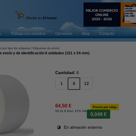
¡Recibe en
24 horas
!
s
Trabaja con nosotros
Opiniones
Blog
Contacto
r por tipo de etiqueta
Etiquetas de envío
 envío y de identificación 6 unidades (101 x 54 mm)
Cantidad:
6
1
6
12
64,50 €
Precio por etiqu
53,31 € Excl. 21% IVA
0,049 €
En almacén externo