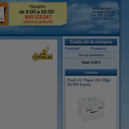
Avda de Lyon, 2
Azuqueca de H.
Tel: 900 123 247
info@123tinta.es
Iniciar sesión
Cesta de la compra
Cantidad
Producto
No hay productos
Total:
0,00 €
Consejo
Pack x5: Papel A4 | 80gr
(5x500 hojas)