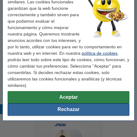
similares. Las cookies funcionales
Características
garantizan que la web funcione
correctamente y también sirven para
Marca:
que podamos evaluar el
123tinta
funcionamiento y cómo mejorar
Uso:
etiquetas de envío
nuestra página. Queremos mostrarte
anuncios acordes con tus intereses, y
Adherencia:
Adhesivo
por lo tanto, utilizar cookies para ver tu comportamiento en
Medidas:
159 x 104 mm (AnxL)
nuestra web y en internet. En nuestra
política de cookies
,
podrás leer todo sobre este tipo de cookies, cómo funcionan, y
Acabado:
mate
cómo cambiar tus preferencias. Selecciona ''Aceptar'' para
Color:
blanco
consentirlas. Si decides rechazar estas cookies, solo
utilizaremos las cookies funcionales y analíticas (y técnicas
Material:
papel
similares).
Aceptar
Productos destacados
Rechazar