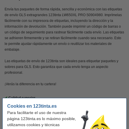
Envía tus paquetes de forma rápida, sencilla y económica con las etiquetas
de envío GLS extragrandes 123tinta LW650XL PRO S0904980. Imprímelas
fácilmente con su impresora de etiquetas, incluyendo la dirección y la
información de devolución. También puede imprimir un código de barras o
un código de seguimiento para rastrear fácilmente cada envío. Las etiquetas
se adhieren firmemente y se retiran fácilmente cuando sea necesario. Esto
le permite ajustar rápidamente un envío o reutilizar los materiales de
embalaje.
Las etiquetas de envío de 123tinta son ideales para etiquetar paquetes y
sobres para GLS. Esto garantiza que cada envío tenga un aspecto
profesional.
¡Verás la diferencia en tu cartera!
✔
Calidad superior
✔
Mucho más asequible
Cookies en 123tinta.es
✔
100% de garantía
Para facilitarte el uso de nuestra
página 123tinta.es lo máximo posible,
utilizamos cookies y técnicas