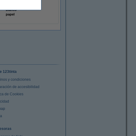
mate
blanco
papel
e 123tinta
inos y condiciones
aración de accesibilidad
ica de Cookies
acidad
map
da
esoras