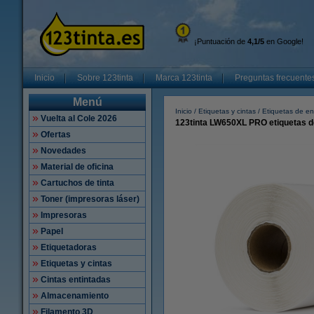
¡Puntuación de
4,1/5
en Google!
Inicio
Sobre 123tinta
Marca 123tinta
Preguntas frecuente
Menú
Inicio
Etiquetas y cintas
Etiquetas de en
Vuelta al Cole 2026
123tinta LW650XL PRO etiquetas d
Ofertas
Novedades
Material de oficina
Cartuchos de tinta
Toner (impresoras láser)
Impresoras
Papel
Etiquetadoras
Etiquetas y cintas
Cintas entintadas
Almacenamiento
Filamento 3D