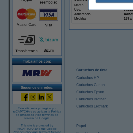
reembolso
Marca:
123ti
Uso:
etiqu
Adherencia:
Adhe
Medidas:
Master Card
Visa
Bizum
Transferencia
Trabajamos con:
Cartuchos de tinta
Cartuchos HP
Cartuchos Canon
Síguenos en redes:
Cartuchos Epson
Cartuchos Brother
Cartuchos Lexmark
Este sitio está protegido por
reCAPTCHA y se aplican la
Política
de privacidad
y los
términos de
servicio de Google
.
This site is protected by
Papel
reCAPTCHA and the Google
Privacy Policy
and
Terms of Service