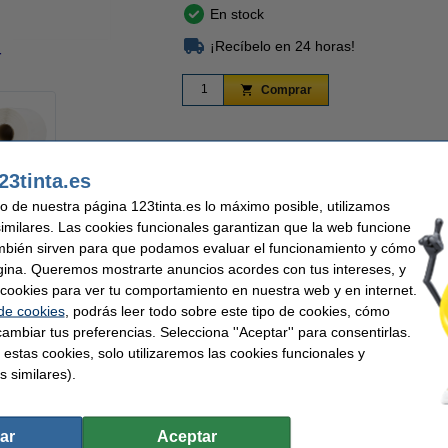
En stock
¡Recíbelo en 24 horas!
r
Ampliar
Comprar
23tinta.es
uso de nuestra página 123tinta.es lo máximo posible, utilizamos
, sencilla y económica con las etiquetas de envío extragrandes FedEx 123tinta 
similares. Las cookies funcionales garantizan que la web funcione
etas, incluyendo la dirección y la información de devolución. También puede impri
fácilmente cada envío. Las etiquetas se adhieren firmemente y se retiran fácilmen
mbién sirven para que podamos evaluar el funcionamiento y cómo
 o reutilizar los materiales de embalaje.
gina. Queremos mostrarte anuncios acordes con tus intereses, y
ar cookies para ver tu comportamiento en nuestra web y en internet.
 ideales para etiquetar paquetes y sobres para FedEx. Esto garantiza que cada env
 de cookies
, podrás leer todo sobre este tipo de cookies, cómo
ambiar tus preferencias. Selecciona ''Aceptar'' para consentirlas.
 estas cookies, solo utilizaremos las cookies funcionales y
s similares).
ar
Aceptar