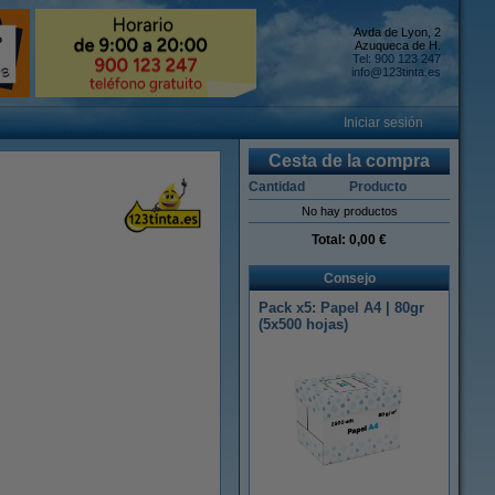
Avda de Lyon, 2
Azuqueca de H.
Tel: 900 123 247
info@123tinta.es
Iniciar sesión
Cesta de la compra
Cantidad
Producto
No hay productos
Total:
0,00 €
Consejo
Pack x5: Papel A4 | 80gr
(5x500 hojas)