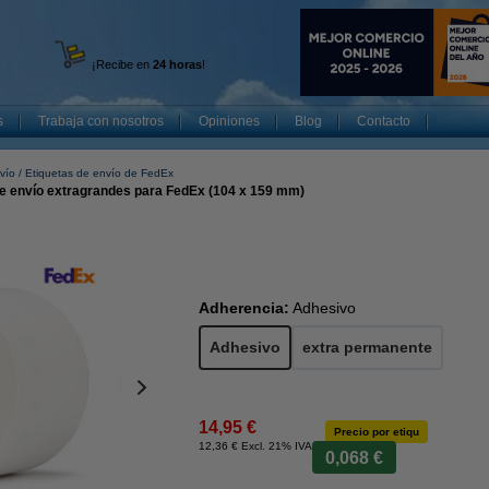
¡Recibe en
24 horas
!
s
Trabaja con nosotros
Opiniones
Blog
Contacto
vío
Etiquetas de envío de FedEx
e envío extragrandes para FedEx (104 x 159 mm)
Adherencia:
Adhesivo
Adhesivo
extra permanente
14,95 €
Precio por etiqu
12,36 € Excl. 21% IVA
0,068 €