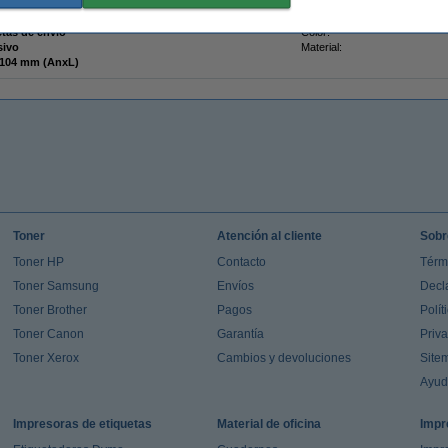
nta
Acabado:
etas de envío
Color:
sivo
Material:
159 x 104 mm (AnxL)
Toner
Atención al cliente
Sobr
Toner HP
Contacto
Térm
Toner Samsung
Envíos
Decl
Toner Brother
Pagos
Polít
Toner Canon
Garantía
Priv
Toner Xerox
Cambios y devoluciones
Site
Ayu
Impresoras de etiquetas
Material de oficina
Impr