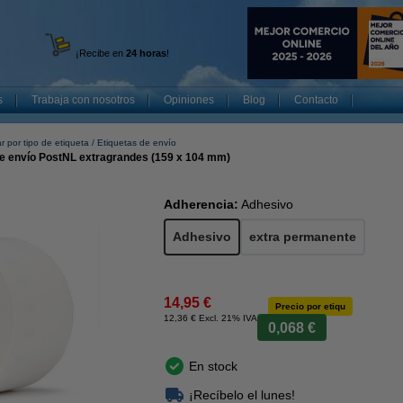
¡Recibe en
24 horas
!
s
Trabaja con nosotros
Opiniones
Blog
Contacto
r por tipo de etiqueta
Etiquetas de envío
e envío PostNL extragrandes (159 x 104 mm)
Adherencia:
Adhesivo
Adhesivo
extra permanente
14,95 €
Precio por etiqu
12,36 € Excl. 21% IVA
0,068 €
En stock
¡Recíbelo el lunes!