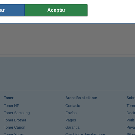
ar
Aceptar
Toner
Atención al cliente
Sobr
Toner HP
Contacto
Térm
Toner Samsung
Envíos
Decl
Toner Brother
Pagos
Polít
Toner Canon
Garantía
Priv
Toner Xerox
Cambios y devoluciones
Site