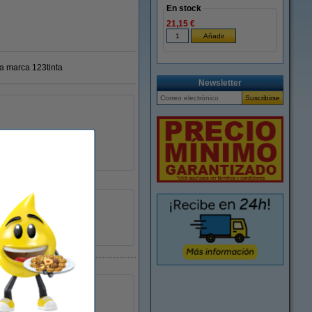
En stock
21,15 €
ra marca 123tinta
Newsletter
mate
blanco
papel
1 x 220 etiquetas