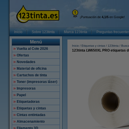
¡Puntuación de
4,1/5
en Google!
Inicio
Sobre 123tinta
Marca 123tinta
Preguntas frecuente
Menú
Inicio
Etiquetas y cintas
123tinta
Busca
Vuelta al Cole 2026
123tinta LW650XL PRO etiquetas d
Ofertas
Novedades
Material de oficina
Cartuchos de tinta
Toner (impresoras láser)
Impresoras
Papel
Etiquetadoras
Etiquetas y cintas
Cintas entintadas
Almacenamiento
Filamento 3D