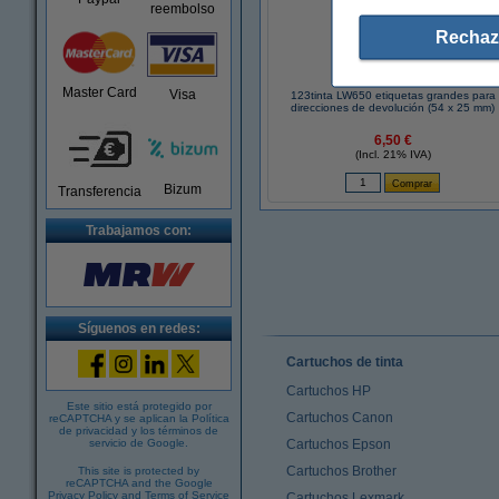
reembolso
Rechaz
Master Card
Visa
123tinta LW650 etiquetas grandes para
direcciones de devolución (54 x 25 mm)
6,50 €
(Incl. 21% IVA)
Bizum
Transferencia
Trabajamos con:
Síguenos en redes:
Cartuchos de tinta
Cartuchos HP
Este sitio está protegido por
Cartuchos Canon
reCAPTCHA y se aplican la
Política
de privacidad
y los
términos de
servicio de Google
.
Cartuchos Epson
Cartuchos Brother
This site is protected by
reCAPTCHA and the Google
Privacy Policy
and
Terms of Service
Cartuchos Lexmark