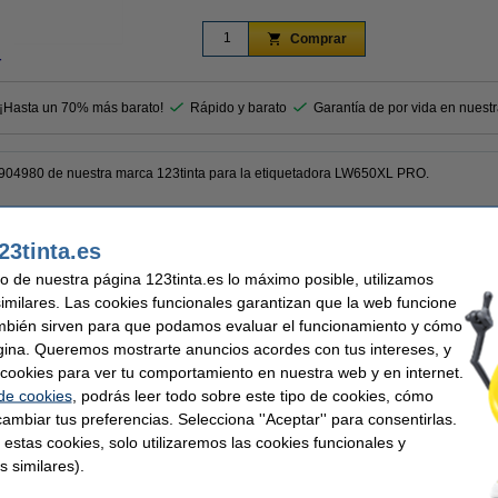
Comprar
r
 ¡Hasta un 70% más barato!
Rápido y barato
Garantía de por vida en nuest
0904980 de nuestra marca 123tinta para la etiquetadora LW650XL PRO.
ntía del 100%. 1-2-3 ¡sin preocupaciones!
23tinta.es
uso de nuestra página 123tinta.es lo máximo posible, utilizamos
similares. Las cookies funcionales garantizan que la web funcione
mbién sirven para que podamos evaluar el funcionamiento y cómo
nta
Acabado:
etas de envío
Color:
gina. Queremos mostrarte anuncios acordes con tus intereses, y
sivo
Material:
ar cookies para ver tu comportamiento en nuestra web y en internet.
104 x 159 mm (AnxL)
Cantidad:
 de cookies
, podrás leer todo sobre este tipo de cookies, cómo
ambiar tus preferencias. Selecciona ''Aceptar'' para consentirlas.
 similares también han elegido estos artículos.
 estas cookies, solo utilizaremos las cookies funcionales y
s similares).