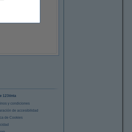
e 123tinta
inos y condiciones
aración de accesibilidad
ica de Cookies
acidad
map