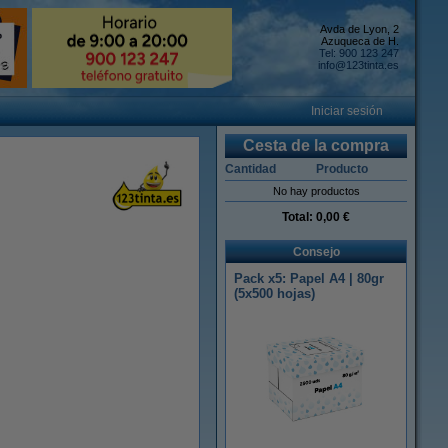
Avda de Lyon, 2
Azuqueca de H.
Tel: 900 123 247
info@123tinta.es
Iniciar sesión
Cesta de la compra
Cantidad
Producto
No hay productos
Total:
0,00 €
Consejo
Pack x5: Papel A4 | 80gr
(5x500 hojas)