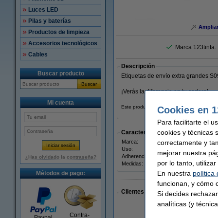
Luces LED
Pilas y baterías
Amplia
Productos de limpieza
Accesorios tecnológicos
Marca 123tinta:
Cables
Descripción
Buscar producto
Etiquetas de envío extra grandes S
Buscar
¡Verás la diferencia en tu cartera!
Mi cuenta
Este producto marca 123tinta incluye gara
Cookies en 1
Para facilitarte el 
cookies y técnicas 
Características
correctamente y ta
Marca:
123ti
Uso:
etiqu
mejorar nuestra pá
Adherencia:
Adhe
¿Has olvidado la contraseña?
por lo tanto, utiliz
Medidas:
En nuestra
política
Métodos de pago:
funcionan, y cómo c
Clientes que han realizado compras
Si decides rechazar
analíticas (y técnica
Contra-
Paypal