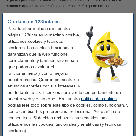
etiquetas para cajas, estanterías, carpetas o correo. También es posible
imprimir etiquetas de dirección o etiquetas de código de barras.
Estas etiquetas de 123tinta son resistentes a la humedad, altas y bajas
Cookies en 123tinta.es
temperaturas, abrasión y 24 tipos de productos químicos y líquidos. Gracias
Para facilitarte el uso de nuestra
a su fuerza adhesiva adicional, las etiquetas se pegarán perfectamente
página 123tinta.es lo máximo posible,
durante años, incluso en superficies curvas.
utilizamos cookies y técnicas
similares. Las cookies funcionales
¡Verás la diferencia en tu cartera!
garantizan que la web funcione
correctamente y también sirven para
Este producto marca 123tinta incluye garantía del 100%. 1-2-3 ¡sin
que podamos evaluar el
preocupaciones!
funcionamiento y cómo mejorar
nuestra página. Queremos mostrarte
Características
anuncios acordes con tus intereses, y
por lo tanto, utilizar cookies para ver tu comportamiento en
nuestra web y en internet. En nuestra
política de cookies
,
Marca:
123tinta
podrás leer todo sobre este tipo de cookies, cómo funcionan, y
Uso:
etiquetas de dirección
cómo cambiar tus preferencias. Selecciona ''Aceptar'' para
consentirlas. Si decides rechazar estas cookies, solo
Adherencia:
Adhesivo
utilizaremos las cookies funcionales y analíticas (y técnicas
Temp mín:
-18 - 50 °C
similares).