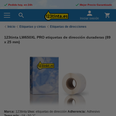
Pedido hoy, en 24h
Mejor Precio Garantizado
Iniciar sesión
Inicio
Etiquetas y cintas
Etiquetas de direcciones
123tinta LW650XL PRO etiquetas de dirección duraderas (89
x 25 mm)
Marca:
123tinta
Uso:
etiquetas de dirección
Adherencia:
Adhesivo
Temp mín:
-18 - 50 °C