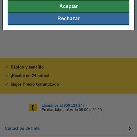
Material:
polipropileno (capa superior)
Aceptar
Medidas:
89 x 25 mm (LxAn)
Rechazar
Cantidad:
100 etiquetas
Rápido y sencillo
¡Recibe en 24 horas!
Mejor Precio Garantizado
Llámanos al 900 123 247
En días laborables de 09:00 a 20:00.
Cartuchos de tinta