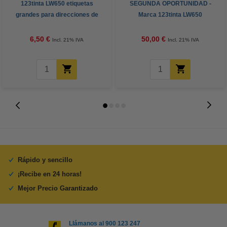
123tinta LW650 etiquetas
SEGUNDA OPORTUNIDAD -
grandes para direcciones de
Marca 123tinta LW650
devolución (54 x 25 mm)
impresora de etiquetas
6,50 €
50,00 €
Incl. 21% IVA
Incl. 21% IVA
Rápido y sencillo
¡Recibe en 24 horas!
Mejor Precio Garantizado
Llámanos al 900 123 247