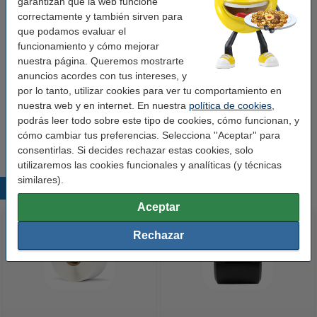
garantizan que la web funcione
correctamente y también sirven para
Pack ahorro
que podamos evaluar el
funcionamiento y cómo mejorar
123tinta LW650 etiquetas multifunción
nuestra página. Queremos mostrarte
cuadradas (25 x 25 mm) | Pack 5 uds
anuncios acordes con tus intereses, y
34,95 €
por lo tanto, utilizar cookies para ver tu comportamiento en
nuestra web y en internet. En nuestra
política de cookies
,
Consejo
podrás leer todo sobre este tipo de cookies, cómo funcionan, y
Le recomendamos que utilice estas etiquetas en lugar de las
etiquetas originales.
cómo cambiar tus preferencias. Selecciona ''Aceptar'' para
consentirlas. Si decides rechazar estas cookies, solo
utilizaremos las cookies funcionales y analíticas (y técnicas
similares).
Productos destacados
Aceptar
Rechazar