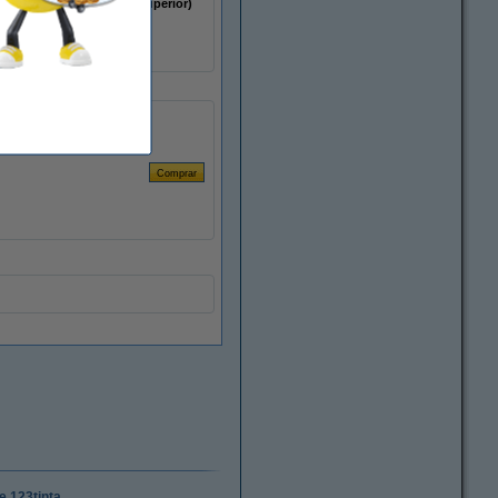
polipropileno (capa superior)
-18 - 50 °C
350 etiquetas
e 123tinta