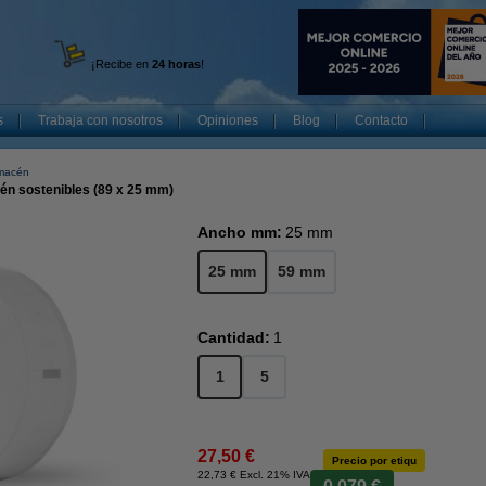
¡Recibe en
24 horas
!
s
Trabaja con nosotros
Opiniones
Blog
Contacto
lmacén
én sostenibles (89 x 25 mm)
Ancho mm:
25 mm
25 mm
59 mm
Cantidad:
1
1
5
27,50 €
Precio por etiqu
22,73 € Excl. 21% IVA