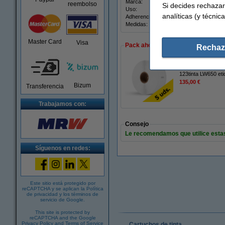
Marca:
123ti
reembolso
Si decides rechazar
Uso:
alma
analíticas (y técnica
Adherencia:
Medidas:
8
Master Card
Visa
Pack ahorro
Rechaz
123tinta LW650 et
135,00 €
Bizum
Transferencia
Trabajamos con:
Consejo
Le recomendamos que utilice estas 
Síguenos en redes:
Este sitio está protegido por
reCAPTCHA y se aplican la
Política
de privacidad
y los
términos de
servicio de Google
.
This site is protected by
reCAPTCHA and the Google
Privacy Policy
and
Terms of Service
Cartuchos de tinta