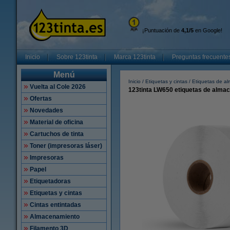
¡Puntuación de
4,1/5
en Google!
Inicio
Sobre 123tinta
Marca 123tinta
Preguntas frecuente
Menú
Inicio
Etiquetas y cintas
Etiquetas de a
Vuelta al Cole 2026
123tinta LW650 etiquetas de almac
Ofertas
Novedades
Material de oficina
Cartuchos de tinta
Toner (impresoras láser)
Impresoras
Papel
Etiquetadoras
Etiquetas y cintas
Cintas entintadas
Almacenamiento
Filamento 3D