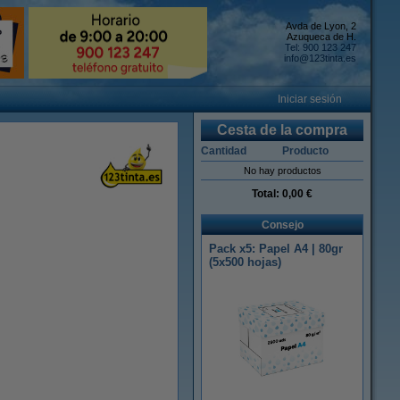
Avda de Lyon, 2
Azuqueca de H.
Tel: 900 123 247
info@123tinta.es
Iniciar sesión
Cesta de la compra
Cantidad
Producto
No hay productos
Total:
0,00 €
Consejo
Pack x5: Papel A4 | 80gr
(5x500 hojas)