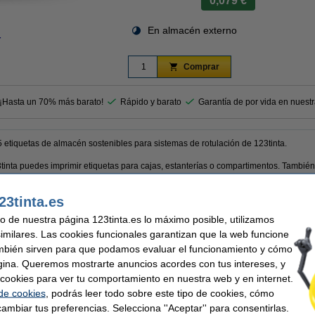
0,079 €
En almacén externo
r
Comprar
 ¡Hasta un 70% más barato!
Rápido y barato
Garantía de por vida en nuest
tiquetas de almacén sostenibles para sistemas de rotulación de 123tinta.
tinta puedes imprimir etiquetas para cajas, estanterías o compartimentos. También
23tinta.es
stentes a la humedad, altas y bajas temperaturas, abrasión y 24 tipos de químicos y 
uso de nuestra página 123tinta.es lo máximo posible, utilizamos
 las etiquetas se pegarán perfectamente durante años, incluso en superficies curv
similares. Las cookies funcionales garantizan que la web funcione
mbién sirven para que podamos evaluar el funcionamiento y cómo
gina. Queremos mostrarte anuncios acordes con tus intereses, y
ntía del 100%. 1-2-3 ¡sin preocupaciones!
ar cookies para ver tu comportamiento en nuestra web y en internet.
 de cookies
, podrás leer todo sobre este tipo de cookies, cómo
ambiar tus preferencias. Selecciona ''Aceptar'' para consentirlas.