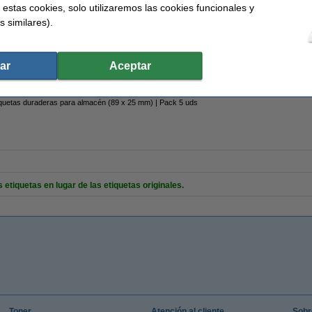
nta
Material:
 estas cookies, solo utilizaremos las cookies funcionales y
cén
Temp mín:
s similares).
Capacidad:
9 x 25 mm (LxAn)
ar
Aceptar
iquetas duraderas para almacén (89 x 25 mm) | Pack 5 uds
etiquetas en lugar de las etiquetas originales.
Toner
Atención al cliente
Sobr