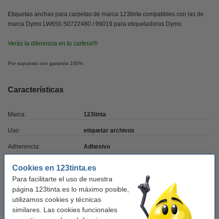
Etiquetas anchas para carpetas de marca 123tinta compatibles con las de
marca Dymo LW650 S0722480 / 99019 para etiquetadoras Dymo.
Verás la diferencia en tu cartera!!!!
Por supuesto con garantía 100%.
Características
Marca:
123tinta
Uso:
etiquetar archivos
Adherencia:
Adhesivo
Medidas:
190 x 59 mm (LxAn)
Cookies en 123tinta.es
Para facilitarte el uso de nuestra
Cantidad:
1 x 110
página 123tinta.es lo máximo posible,
Núm fábrica:
S0722480
utilizamos cookies y técnicas
similares. Las cookies funcionales
Núm. de item:
089197