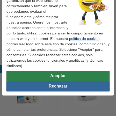
garantizan que la web funcione
correctamente y también sirven para
Pack ahorro
que podamos evaluar el
funcionamiento y cómo mejorar
123tinta LW650 etiquetas anchas para
nuestra página. Queremos mostrarte
archivadores (190 x 59 mm) | Pack 5 uds
anuncios acordes con tus intereses, y
79,50 €
por lo tanto, utilizar cookies para ver tu comportamiento en
nuestra web y en internet. En nuestra
política de cookies
,
Consejo
podrás leer todo sobre este tipo de cookies, cómo funcionan, y
Le recomendamos que utilice estas etiquetas en lugar de las
etiquetas originales.
cómo cambiar tus preferencias. Selecciona ''Aceptar'' para
consentirlas. Si decides rechazar estas cookies, solo
utilizaremos las cookies funcionales y analíticas (y técnicas
similares).
Productos destacados
Aceptar
Rechazar