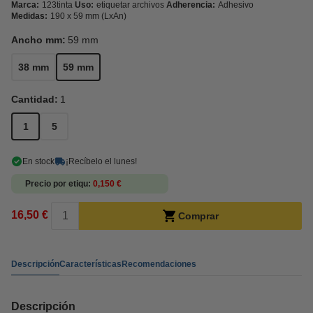
Marca:
123tinta
Uso:
etiquetar archivos
Adherencia:
Adhesivo
Medidas:
190 x 59 mm (LxAn)
Ancho mm:
59 mm
38 mm
59 mm
Cantidad:
1
1
5
En stock
¡Recíbelo el lunes!
Precio por etiqu
0,150 €
16,50 €
Comprar
Descripción
Características
Recomendaciones
Descripción