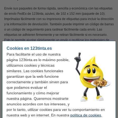
Envíe sus paquetes de forma rápida, sencilla y económica con las etiquetas
de envío FedEx de 123tinta, azules, de 102 x 152 mm (paquete de 10).
Imprímalas fácilmente con su impresora de etiquetas para incluir la dirección
y la información de devolución. También puede imprimir un código de barras
o un código de seguimiento para rastrear fácilmente cada envío. Las
etiquetas se adhieren firmemente y se retiran fácilmente si es necesario.
Esto le permite ajustar rápidamente un envío o reutilizar los materiales de
embalaje.
Cookies en 123tinta.es
Para facilitarte el uso de nuestra
Las etiquetas de envío 123tinta son ideales para etiquetar paquetes y
página 123tinta.es lo máximo posible,
sobres para FedEx. Esto garantiza que cada envío tenga un aspecto
utilizamos cookies y técnicas
profesional.
similares. Las cookies funcionales
garantizan que la web funcione
¡Verás la diferencia en tu cartera!
correctamente y también sirven para
que podamos evaluar el
✔
Calidad superior
funcionamiento y cómo mejorar
✔
Mucho más asequible
nuestra página. Queremos mostrarte
✔
100% de garantía
anuncios acordes con tus intereses, y
por lo tanto, utilizar cookies para ver tu comportamiento en
nuestra web y en internet. En nuestra
política de cookies
,