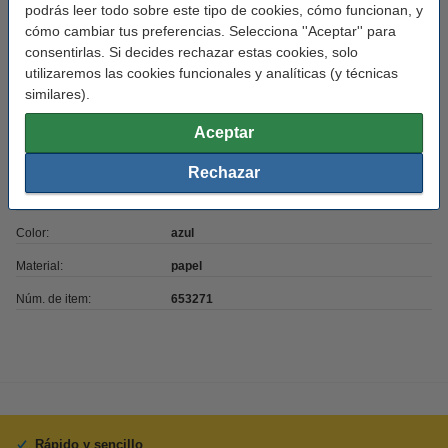
podrás leer todo sobre este tipo de cookies, cómo funcionan, y
Características
cómo cambiar tus preferencias. Selecciona ''Aceptar'' para
consentirlas. Si decides rechazar estas cookies, solo
Marca:
123tinta
utilizaremos las cookies funcionales y analíticas (y técnicas
similares).
Uso:
envíos
Aceptar
Cantidad:
2.800 etiquetas
Medidas:
102 x 152 mm (LxAn)
Rechazar
Cantidad:
10 rollo
Color:
azul
Material:
papel
Núm. de item:
653271
Rápido y sencillo