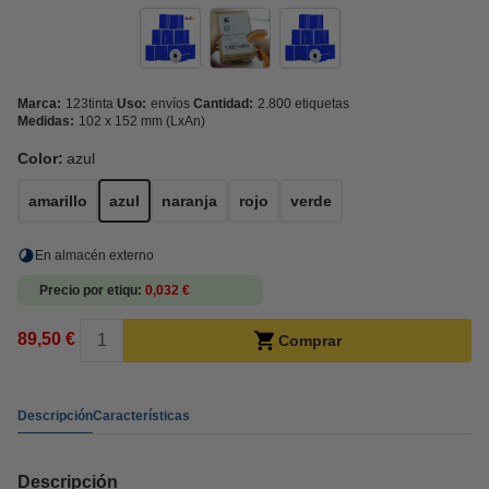
Marca:
123tinta
Uso:
envíos
Cantidad:
2.800 etiquetas
Medidas:
102 x 152 mm (LxAn)
Color:
azul
amarillo
azul
naranja
rojo
verde
En almacén externo
Precio por etiqu
0,032 €
89,50 €
Comprar
Descripción
Características
Descripción