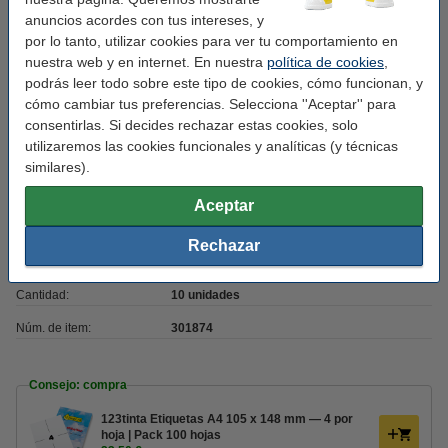
anuncios acordes con tus intereses, y
por lo tanto, utilizar cookies para ver tu comportamiento en
Características
nuestra web y en internet. En nuestra
política de cookies
,
podrás leer todo sobre este tipo de cookies, cómo funcionan, y
Marca:
123tinta
cómo cambiar tus preferencias. Selecciona ''Aceptar'' para
consentirlas. Si decides rechazar estas cookies, solo
Color:
blanco / marrón
utilizaremos las cookies funcionales y analíticas (y técnicas
Medidas:
215 x 152 x 110 mm
similares).
Material:
cartón
Aceptar
Onda:
onda única
Rechazar
Tipo de onda:
-
Cantidad:
10 unidades
Núm. de item:
301874
Consejo: compra
123tinta Etiquetas A4 105 x 148 mm — 4 por
hoja | Pack 100 hojas