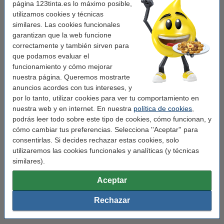
página 123tinta.es lo máximo posible,
utilizamos cookies y técnicas
Productos interesantes para ti
similares. Las cookies funcionales
garantizan que la web funcione
Echa un vistazo a esta selección de nuestro catálogo de artículos
correctamente y también sirven para
de papelería y empieza a dibujar:
que podamos evaluar el
funcionamiento y cómo mejorar
nuestra página. Queremos mostrarte
anuncios acordes con tus intereses, y
por lo tanto, utilizar cookies para ver tu comportamiento en
nuestra web y en internet. En nuestra
política de cookies
,
podrás leer todo sobre este tipo de cookies, cómo funcionan, y
cómo cambiar tus preferencias. Selecciona ''Aceptar'' para
consentirlas. Si decides rechazar estas cookies, solo
utilizaremos las cookies funcionales y analíticas (y técnicas
similares).
Aceptar
Rechazar