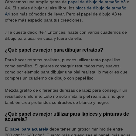
Ofrecemos una amplia gama de
papel de dibujo de tamaño A3
o
A4. Si sueles dibujar al aire libre, los
blocs de dibujo de tamaño
A4
son más cómodos de llevar. Pero el papel de dibujo A3 te
ofrece más espacio para tus creaciones.
¿Te cuesta decidirte? Entonces, hazte con varios cuadernos de
dibujo para usar en casa y fuera de ella.
¿Qué papel es mejor para dibujar retratos?
Para hacer retratos realistas, puedes utilizar tanto papel liso
como semiliso. Si quieres conseguir resultados muy suaves,
como por ejemplo para dibujar una piel realista, lo mejor es que
compres un cuaderno de dibujo con papel liso.
Mezcla grafito de diferentes durezas de lápiz para conseguir un
resultado uniforme. Esto no sólo imita la piel realista, sino que
también crea profundos contrastes de blanco y negro.
¿Qué papel es mejor utilizar para lápices y pinturas de
acuarela?
El
papel para acuarela
debe tener un grosor mínimo de entre
200 g/m² y 640 g/m². Cuanto más grueso sea el papel, más agua