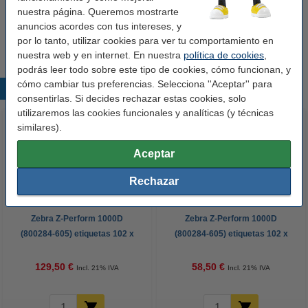
nuestra página. Queremos mostrarte
anuncios acordes con tus intereses, y
92,50 €
Comprar
por lo tanto, utilizar cookies para ver tu comportamiento en
nuestra web y en internet. En nuestra
política de cookies
,
podrás leer todo sobre este tipo de cookies, cómo funcionan, y
cómo cambiar tus preferencias. Selecciona ''Aceptar'' para
Productos destacados
consentirlas. Si decides rechazar estas cookies, solo
utilizaremos las cookies funcionales y analíticas (y técnicas
similares).
Aceptar
Rechazar
Zebra Z-Perform 1000D
Zebra Z-Perform 1000D
(800284-605) etiquetas 102 x
(800284-605) etiquetas 102 x
152 mm (12 rollos) (marca
152 mm (1 rollo) (marca
123tinta)
123tinta) | Pack 5 uds
129,50 €
58,50 €
Incl. 21% IVA
Incl. 21% IVA