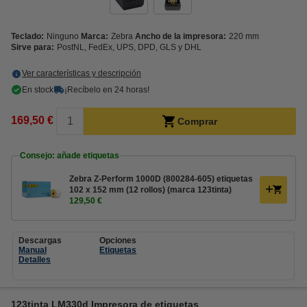
Teclado:
Ninguno
Marca:
Zebra
Ancho de la impresora:
220 mm
Sirve para:
PostNL, FedEx, UPS, DPD, GLS y DHL
Ver características y descripción
En stock
¡Recíbelo en 24 horas!
169,50 €
Comprar
Consejo: añade etiquetas
Zebra Z-Perform 1000D (800284-605) etiquetas
102 x 152 mm (12 rollos) (marca 123tinta)
129,50 €
Descargas
Opciones
Manual
Etiquetas
Detalles
123tinta LM330d Impresora de etiquetas