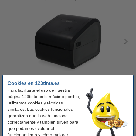
Cookies en 123tinta.es
1
Para facilitarte el uso de nuestra
página 123tinta.es lo máximo posible,
utilizamos cookies y técnicas
Marca:
123tinta
Tecnología impresión:
térmica directa
similares. Las cookies funcionales
Tipo:
Impresora de etiquetas
garantizan que la web funcione
Sirve para:
PostNL, FedEx, UPS, DPD, GLS y DHL
correctamente y también sirven para
que podamos evaluar el
Ver características y descripción
funcionamiento y cómo mejorar
En almacén externo