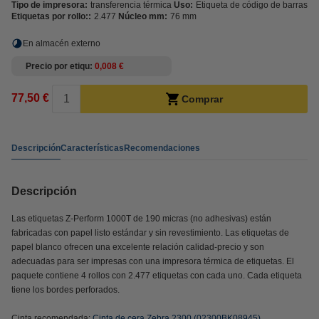
Tipo de impresora:
transferencia térmica
Uso:
Etiqueta de código de barras
Etiquetas por rollo::
2.477
Núcleo mm:
76 mm
En almacén externo
Precio por etiqu
0,008 €
77,50 €
Comprar
Descripción
Características
Recomendaciones
Descripción
Las etiquetas Z-Perform 1000T de 190 micras (no adhesivas) están
fabricadas con papel listo estándar y sin revestimiento. Las etiquetas de
papel blanco ofrecen una excelente relación calidad-precio y son
adecuadas para ser impresas con una impresora térmica de etiquetas. El
paquete contiene 4 rollos con 2.477 etiquetas con cada uno. Cada etiqueta
tiene los bordes perforados.
Cinta recomendada:
Cinta de cera Zebra 2300 (02300BK08945)