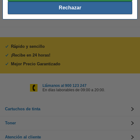
131,50 €
Rechazar
Rápido y sencillo
¡Recibe en 24 horas!
Mejor Precio Garantizado
Llámanos al 900 123 247
En días laborables de 09:00 a 20:00.
Cartuchos de tinta
Toner
Atención al cliente