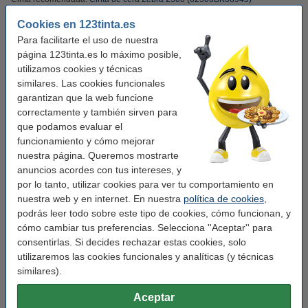
Cookies en 123tinta.es
Características
Para facilitarte el uso de nuestra
página 123tinta.es lo máximo posible,
utilizamos cookies y técnicas
Tipo de impresora:
transferencia térmica
similares. Las cookies funcionales
Uso:
Etiqueta de código de barras
garantizan que la web funcione
correctamente y también sirven para
Etiquetas por rollo::
2.477
que podamos evaluar el
Núcleo mm:
76 mm
funcionamiento y cómo mejorar
nuestra página. Queremos mostrarte
Medidas:
86 x 54 mm (AnxAl)
anuncios acordes con tus intereses, y
por lo tanto, utilizar cookies para ver tu comportamiento en
Marca:
Zebra
nuestra web y en internet. En nuestra
política de cookies
,
Tipo:
1000T
podrás leer todo sobre este tipo de cookies, cómo funcionan, y
cómo cambiar tus preferencias. Selecciona ''Aceptar'' para
Cantidad:
4
consentirlas. Si decides rechazar estas cookies, solo
utilizaremos las cookies funcionales y analíticas (y técnicas
Consejo: añade otra vez la cinta
similares).
Zebra 2300 cinta de cera (02300BK08945) 89
Aceptar
mm x 450 m | 12 unidades (original)