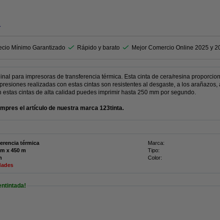
r
ecio Mínimo Garantizado
Rápido y barato
Mejor Comercio Online 2025 y 2
inal para impresoras de transferencia térmica. Esta cinta de cera/resina proporci
presiones realizadas con estas cintas son resistentes al desgaste, a los arañazos,
on estas cintas de alta calidad puedes imprimir hasta 250 mm por segundo.
res el artículo de nuestra marca 123tinta.
ferencia térmica
Marca:
110 mm x 450 m
Tipo:
m
Color:
dades
entintada!