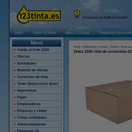
¡Puntuación de
4,1/5
en Google!
Inicio
Sobre 123tinta
Marca 123tinta
Preguntas frecuente
Menú
Inicio
Etiquetas y cintas
Zebra
Buscar p
Vuelta al Cole 2026
Zebra 3200 cinta de cera/resina (
Ofertas
Novedades
Material de oficina
Cartuchos de tinta
Toner (impresoras láser)
Impresoras
Papel
Etiquetadoras
Etiquetas y cintas
Cintas entintadas
Almacenamiento
Filamento 3D