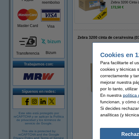
Zebra 3200 Cinta 
reembolso
172,50 €
Master Card
Visa
Zebra 3200 cinta de cera/resina (
Bizum
Transferencia
Cookies en 1
Para facilitarte el 
Trabajamos con:
cookies y técnicas 
correctamente y ta
mejorar nuestra pá
por lo tanto, utiliz
Síguenos en redes:
En nuestra
política
funcionan, y cómo c
Si decides rechazar
Este sitio está protegido por
analíticas (y técnica
reCAPTCHA y se aplican la
Política
de privacidad
y los
términos de
servicio de Google
.
This site is protected by
Rechaz
reCAPTCHA and the Google
Privacy Policy
and
Terms of Service