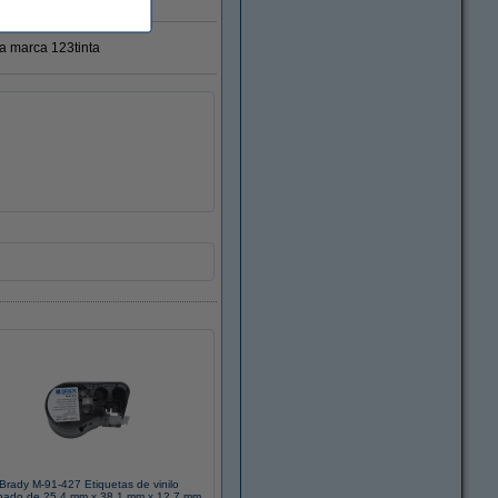
ra marca 123tinta
Brady M-91-427 Etiquetas de vinilo
nado de 25,4 mm x 38,1 mm x 12,7 mm