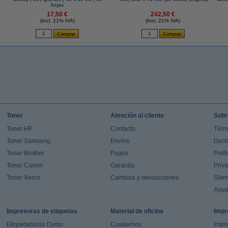
hojas
17,50 €
242,50 €
(Incl. 21% IVA)
(Incl. 21% IVA)
Toner
Atención al cliente
Sobr
Toner HP
Contacto
Térm
Toner Samsung
Envíos
Decl
Toner Brother
Pagos
Polít
Toner Canon
Garantía
Priv
Toner Xerox
Cambios y devoluciones
Site
Ayu
Impresoras de etiquetas
Material de oficina
Impr
Etiquetadoras Dymo
Cuadernos
Impre