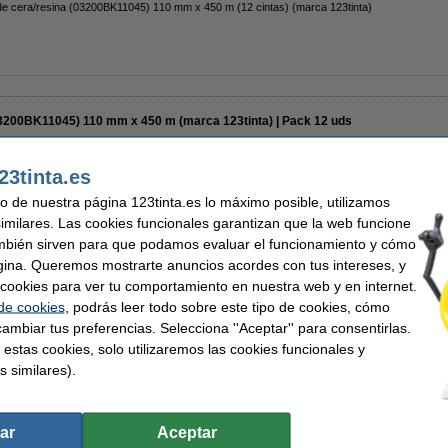
de cera/resina (03200BK11045) 110 mm x 450 m (12 cintas) (marca 123tinta)
03200BK11045) 110 mm x 450 m (marca 123tinta) | Pack 12 uds
23tinta.es
uso de nuestra página 123tinta.es lo máximo posible, utilizamos
similares. Las cookies funcionales garantizan que la web funcione
mbién sirven para que podamos evaluar el funcionamiento y cómo
207,50 €
gina. Queremos mostrarte anuncios acordes con tus intereses, y
171,49 € Excl. 21% IVA
ar cookies para ver tu comportamiento en nuestra web y en internet.
 de cookies
, podrás leer todo sobre este tipo de cookies, cómo
En almacén externo
ambiar tus preferencias. Selecciona ''Aceptar'' para consentirlas.
 estas cookies, solo utilizaremos las cookies funcionales y
Comprar
s similares).
ar
Aceptar