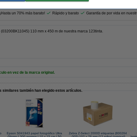
r
 ¡Hasta un 70% más barato!
Rápido y barato
Garantía de por vida en nuest
00 (03200BK11045) 110 mm x 450 m de nuestra marca 123tinta.
o en vez de la marca original.
 similares también han elegido estos artículos.
lo
Epson S041943 papel fotográfico Ultra
Zebra Z-Select 2000D etiquetas (800264
Glossy | 300 gramos | 10 x 15 cm | 50
-305) 102 x 76 mm (12 rollos) (original)
lami