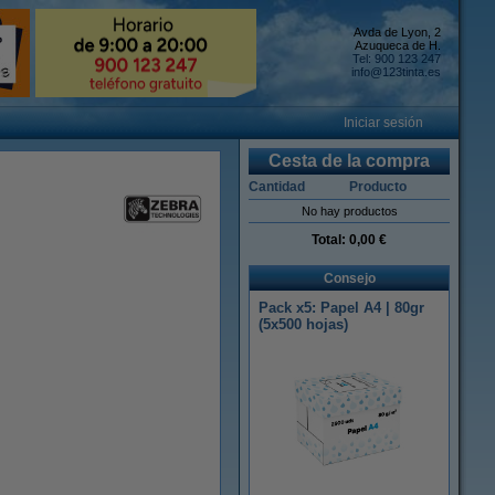
Avda de Lyon, 2
Azuqueca de H.
Tel: 900 123 247
info@123tinta.es
Iniciar sesión
Cesta de la compra
Cantidad
Producto
No hay productos
Total:
0,00 €
Consejo
Pack x5: Papel A4 | 80gr
(5x500 hojas)