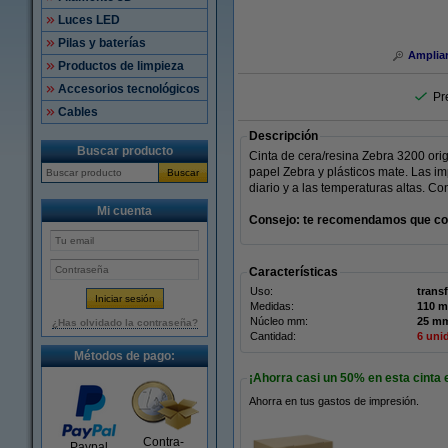
Luces LED
Pilas y baterías
Amplia
Productos de limpieza
Accesorios tecnológicos
Pr
Cables
Descripción
Buscar producto
Cinta de cera/resina Zebra 3200 orig
papel Zebra y plásticos mate. Las im
Buscar
diario y a las temperaturas altas. C
Mi cuenta
Consejo: te recomendamos que comp
Características
Uso:
trans
Medidas:
Núcleo mm:
25 m
¿Has olvidado la contraseña?
Cantidad:
6 uni
Métodos de pago:
¡Ahorra casi un
50%
en esta cinta 
Ahorra en tus gastos de impresión.
Contra-
Paypal