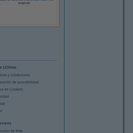
(original)
e 123tinta
inos y condiciones
aración de accesibilidad
ica de Cookies
acidad
map
da
esoras
soras de tinta