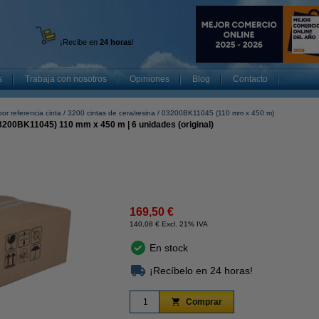
¡Recibe en
24 horas
!
s
Trabaja con nosotros
Opiniones
Blog
Contacto
or referencia cinta
3200 cintas de cera/resina
03200BK11045 (110 mm x 450 m)
03200BK11045) 110 mm x 450 m | 6 unidades (original)
169,50 €
140,08 € Excl. 21% IVA
En stock
¡Recíbelo en 24 horas!
Comprar