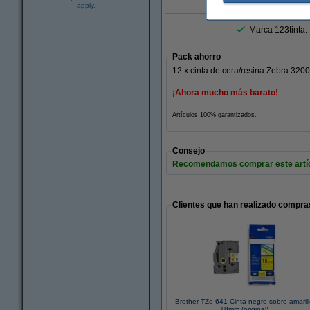
Amplia
apply.
Marca 123tinta:
Pack ahorro
12 x cinta de cera/resina Zebra 32
¡Ahora mucho más barato!
Artículos 100% garantizados.
Consejo
Recomendamos comprar este artícul
Clientes que han realizado compras
Brother TZe-641 Cinta negro sobre amaril
18mm (original)