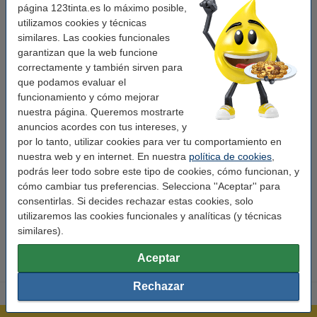
página 123tinta.es lo máximo posible,
utilizamos cookies y técnicas
similares. Las cookies funcionales
garantizan que la web funcione
correctamente y también sirven para
que podamos evaluar el
funcionamiento y cómo mejorar
nuestra página. Queremos mostrarte
anuncios acordes con tus intereses, y
Uso:
transferencia térmica
Medidas:
156 mm x 450 m
Núcleo mm:
25 mm
Marca:
123tinta
por lo tanto, utilizar cookies para ver tu comportamiento en
nuestra web y en internet. En nuestra
política de cookies
,
Ver características y descripción
podrás leer todo sobre este tipo de cookies, cómo funcionan, y
¡Ahorra un
30,2%
en esta cinta entintada!
cómo cambiar tus preferencias. Selecciona ''Aceptar'' para
En almacén externo
consentirlas. Si decides rechazar estas cookies, solo
utilizaremos las cookies funcionales y analíticas (y técnicas
159,50 €
Comprar
similares).
Aceptar
Rechazar