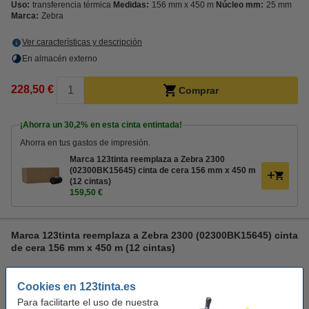
Uso:
transferencia térmica
Medidas:
156 mm x 450 m
Núcleo mm:
25 mm
Marca:
Zebra
Ver características y descripción
En almacén externo
228,50 €
Comprar
¡Ahorra un
30,2%
en esta cinta entintada!
Ahorra en tus gastos de impresión.
Marca 123tinta reemplaza a Zebra 2300
(02300BK15645) cinta de cera 156 mm x 450 m
(12 cintas)
159,50 €
Marca 123tinta reemplaza a Zebra 2300 (02300BK15645) cinta
de cera 156 mm x 450 m (12 cintas)
Cookies en 123tinta.es
Para facilitarte el uso de nuestra