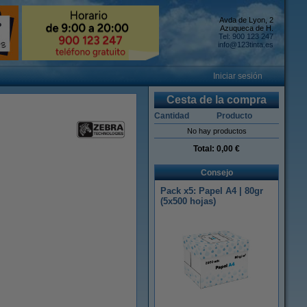
Avda de Lyon, 2
Azuqueca de H.
Tel: 900 123 247
info@123tinta.es
Iniciar sesión
Cesta de la compra
Cantidad
Producto
No hay productos
Total:
0,00 €
Consejo
Pack x5: Papel A4 | 80gr
(5x500 hojas)