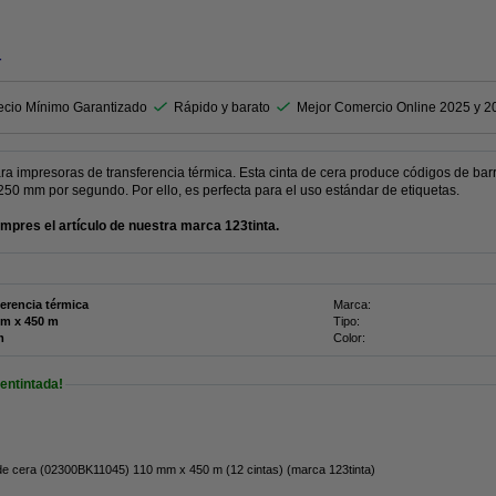
r
ecio Mínimo Garantizado
Rápido y barato
Mejor Comercio Online 2025 y 2
ra impresoras de transferencia térmica. Esta cinta de cera produce códigos de barr
250 mm por segundo. Por ello, es perfecta para el uso estándar de etiquetas.
res el artículo de nuestra marca 123tinta.
ferencia térmica
Marca:
110 mm x 450 m
Tipo:
m
Color:
 entintada!
de cera (02300BK11045) 110 mm x 450 m (12 cintas) (marca 123tinta)