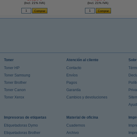
(Incl. 21% IVA)
(Incl. 21% IVA)
Toner
Atención al cliente
Sobr
Toner HP
Contacto
Térm
Toner Samsung
Envíos
Decl
Toner Brother
Pagos
Polít
Toner Canon
Garantía
Priv
Toner Xerox
Cambios y devoluciones
Site
Ayu
Impresoras de etiquetas
Material de oficina
Impr
Etiquetadoras Dymo
Cuadernos
Impre
Etiquetadoras Brother
Archivo
Impr