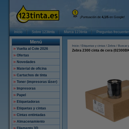
¡Puntuación de
4,1/5
en Google!
Inicio
Sobre 123tinta
Marca 123tinta
Preguntas frecuente
Menú
Inicio
Etiquetas y cintas
Zebra
Buscar p
Vuelta al Cole 2026
Zebra 2300 cinta de cera (02300BK
Ofertas
Novedades
Material de oficina
Cartuchos de tinta
Toner (impresoras láser)
Impresoras
Papel
Etiquetadoras
Etiquetas y cintas
Cintas entintadas
Almacenamiento
Filamento 3D