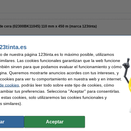
 de cera (02300BK11045) 110 mm x 450 m (marca 123tinta)
23tinta.es
uso de nuestra página 123tinta.es lo máximo posible, utilizamos
similares. Las cookies funcionales garantizan que la web funcione
112,50 €
mbién sirven para que podamos evaluar el funcionamiento y cómo
92,98 € Excl. 21% IVA
gina. Queremos mostrarte anuncios acordes con tus intereses, y
ar cookies para ver tu comportamiento en nuestra web y en internet.
En almacén externo
 de cookies
, podrás leer todo sobre este tipo de cookies, cómo
ambiar tus preferencias. Selecciona ''Aceptar'' para consentirlas.
Comprar
 estas cookies, solo utilizaremos las cookies funcionales y
s similares).
ar
Aceptar
r