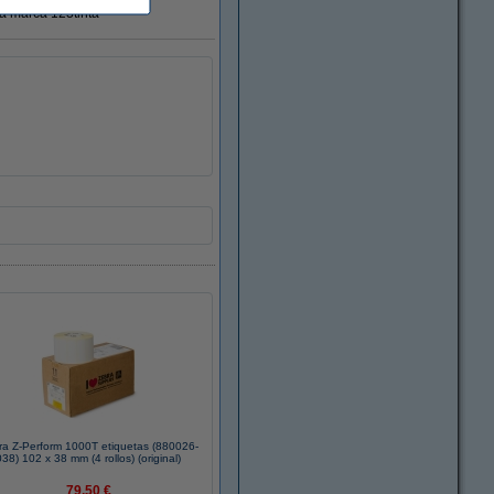
ra marca 123tinta
ra Z-Perform 1000T etiquetas (880026-
038) 102 x 38 mm (4 rollos) (original)
79,50 €