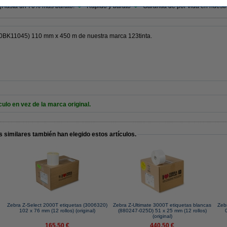
 ¡Hasta un 70% más barato!
Rápido y barato
Garantía de por vida en nuest
00BK11045) 110 mm x 450 m de nuestra marca 123tinta.
o en vez de la marca original.
 similares también han elegido estos artículos.
Zebra Z-Select 2000T etiquetas (3006320)
Zebra Z-Ultimate 3000T etiquetas blancas
Zeb
102 x 76 mm (12 rollos) (original)
(880247-025D) 51 x 25 mm (12 rollos)
(original)
165,50 €
440,50 €