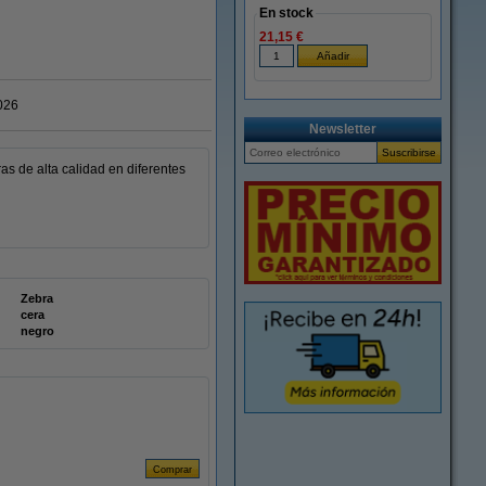
En stock
21,15 €
026
Newsletter
as de alta calidad en diferentes
Zebra
cera
negro