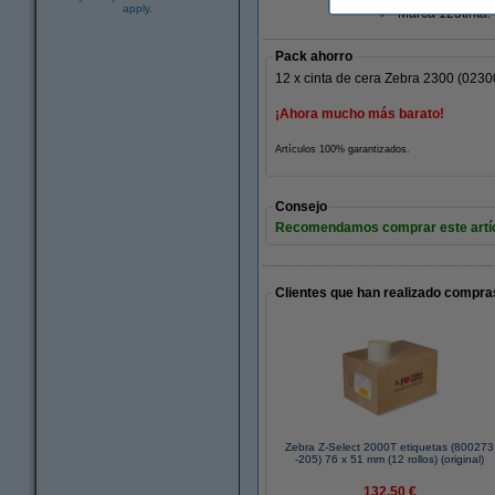
apply.
Marca 123tinta:
Pack ahorro
12 x cinta de cera Zebra 2300 (023
¡Ahora mucho más barato!
Artículos 100% garantizados.
Consejo
Recomendamos comprar este artícul
Clientes que han realizado compras
Zebra Z-Select 2000T etiquetas (800273
-205) 76 x 51 mm (12 rollos) (original)
132,50 €