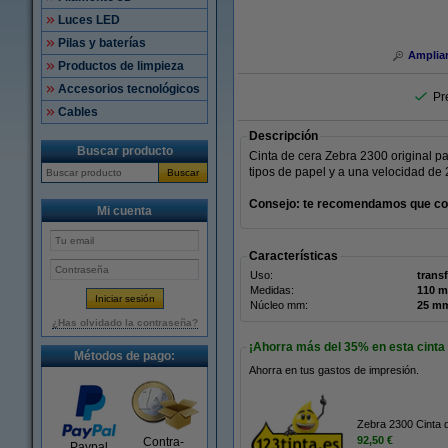
Luces LED
Pilas y baterías
Amplia
Productos de limpieza
Accesorios tecnológicos
Pr
Cables
Descripción
Buscar producto
Cinta de cera Zebra 2300 original pa
tipos de papel y a una velocidad de 
Buscar
Consejo: te recomendamos que comp
Mi cuenta
Características
Uso:
trans
Medidas:
Núcleo mm:
25 m
¿Has olvidado la contraseña?
¡Ahorra más del
35%
en esta cinta
Métodos de pago:
Ahorra en tus gastos de impresión.
Zebra 2300 Cinta 
92,50 €
Contra-
Paypal