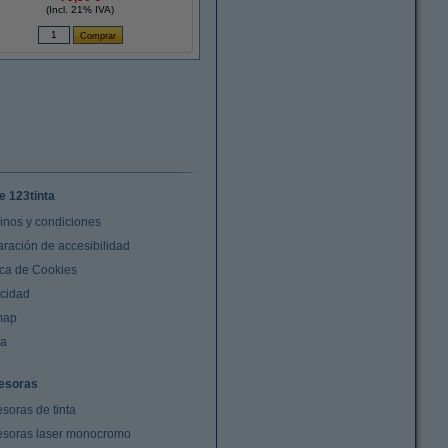
(Incl. 21% IVA)
e 123tinta
inos y condiciones
aración de accesibilidad
ica de Cookies
acidad
map
da
esoras
soras de tinta
esoras laser monocromo