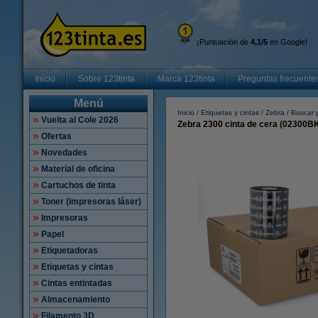
¡Puntuación de
4,1/5
en Google!
Inicio
Sobre 123tinta
Marca 123tinta
Preguntas frecuente
Menú
Inicio
Etiquetas y cintas
Zebra
Buscar p
Vuelta al Cole 2026
Zebra 2300 cinta de cera (02300BK
Ofertas
Novedades
Material de oficina
Cartuchos de tinta
Toner (impresoras láser)
Impresoras
Papel
Etiquetadoras
Etiquetas y cintas
Cintas entintadas
Almacenamiento
Filamento 3D