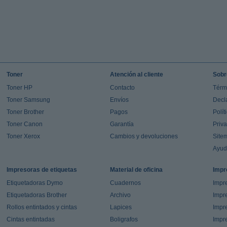
Toner
Atención al cliente
Sobr
Toner HP
Contacto
Térm
Toner Samsung
Envíos
Decl
Toner Brother
Pagos
Polít
Toner Canon
Garantía
Priv
Toner Xerox
Cambios y devoluciones
Site
Ayu
Impresoras de etiquetas
Material de oficina
Impr
Etiquetadoras Dymo
Cuadernos
Impre
Etiquetadoras Brother
Archivo
Impr
Rollos entintados y cintas
Lapices
Impre
Cintas entintadas
Boligrafos
Impr