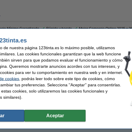
r
ecio Mínimo Garantizado
Rápido y barato
Mejor Comercio Online 2025 y 2
23tinta.es
ra impresoras de transferencia térmica. Esta cinta de cera Zebra 2300 para impres
uso de nuestra página 123tinta.es lo máximo posible, utilizamos
lidad en diferentes tipos de papel y a una velocidad de 250 mm por segundo. Por e
similares. Las cookies funcionales garantizan que la web funcione
mbién sirven para que podamos evaluar el funcionamiento y cómo
gina. Queremos mostrarte anuncios acordes con tus intereses, y
ar cookies para ver tu comportamiento en nuestra web y en internet.
ferencia térmica
Marca:
 de cookies
, podrás leer todo sobre este tipo de cookies, cómo
89 mm x 450 m
Tipo:
ambiar tus preferencias. Selecciona ''Aceptar'' para consentirlas.
m
Color:
 estas cookies, solo utilizaremos las cookies funcionales y
s similares).
ar
Aceptar