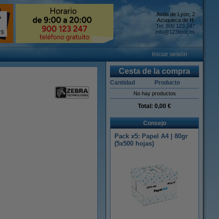
Avda de Lyon, 2
Azuqueca de H.
Tel: 900 123 247
info@123tinta.es
Iniciar sesión
Cesta de la compra
Cantidad
Producto
No hay productos
Total:
0,00 €
Consejo
Pack x5: Papel A4 | 80gr
(5x500 hojas)