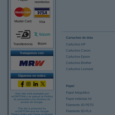
reembolso
Master Card
Visa
Cartuchos de tinta
Bizum
Transferencia
Cartuchos HP
Cartuchos Canon
Trabajamos con:
Cartuchos Epson
Cartuchos Brother
Cartuchos Lexmark
Síguenos en redes:
Papel
Papel fotográfico
Este sitio está protegido por
reCAPTCHA y se aplican la
Política
Papel estándar A4
de privacidad
y los
términos de
servicio de Google
.
Filamento 3D PETG
This site is protected by
Filamento 3D PLA
reCAPTCHA and the Google
Privacy Policy
and
Terms of Service