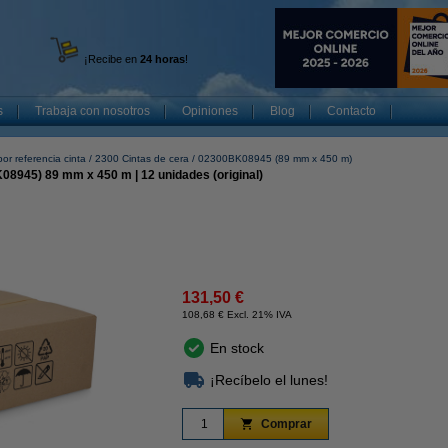
¡Recibe en
24 horas
!
s
Trabaja con nosotros
Opiniones
Blog
Contacto
or referencia cinta
2300 Cintas de cera
02300BK08945 (89 mm x 450 m)
08945) 89 mm x 450 m | 12 unidades (original)
131,50 €
108,68 € Excl. 21% IVA
En stock
¡Recíbelo el lunes!
Comprar