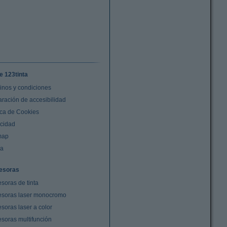
e 123tinta
inos y condiciones
aración de accesibilidad
ica de Cookies
acidad
map
da
esoras
soras de tinta
esoras laser monocromo
soras laser a color
esoras multifunción