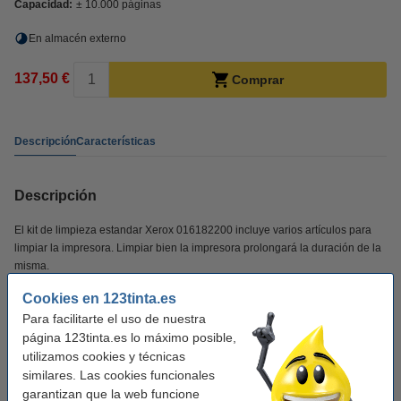
Capacidad:
± 10.000 páginas
En almacén externo
137,50 €
Comprar
Descripción
Características
Descripción
El kit de limpieza estandar Xerox 016182200 incluye varios artículos para
limpiar la impresora. Limpiar bien la impresora prolongará la duración de la
misma.
Cookies en 123tinta.es
Características
Para facilitarte el uso de nuestra
página 123tinta.es lo máximo posible,
utilizamos cookies y técnicas
Color:
-
similares. Las cookies funcionales
Tipo:
kit de limpieza
garantizan que la web funcione