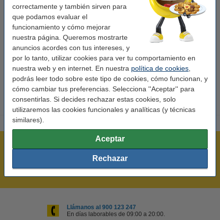
correctamente y también sirven para
Versión:
estándar
que podamos evaluar el
Capacidad:
± 10.000 páginas
funcionamiento y cómo mejorar
nuestra página. Queremos mostrarte
Marca:
Xerox
anuncios acordes con tus intereses, y
por lo tanto, utilizar cookies para ver tu comportamiento en
Código EAN:
042215463522
nuestra web y en internet. En nuestra
política de cookies
,
Núm. de item:
046581
podrás leer todo sobre este tipo de cookies, cómo funcionan, y
cómo cambiar tus preferencias. Selecciona ''Aceptar'' para
consentirlas. Si decides rechazar estas cookies, solo
utilizaremos las cookies funcionales y analíticas (y técnicas
similares).
Aceptar
Rápido y sencillo
Rechazar
¡Recibe en 24 horas!
Mejor Precio Garantizado
Llámanos al 900 123 247
En días laborables de 09:00 a 20:00.