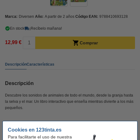
Marca:
Diversen
Año:
A partir de 2 años
Código EAN:
9788410693128
En stock
¡Recíbelo mañana!
12,99 €
Comprar
Descripción
Características
Descripción
Descubre los sonidos de animales de todo el mundo, desde la granja hasta
la selva y el mar. Un libro interactivo que enseña mientras divierte a los más
pequeños.
Libro de cartón con acabado en brillo, resistente y duradero.
Cookies en 123tinta.es
Módulo de sonido con 10 botones para escuchar los animales.
Para facilitarte el uso de nuestra