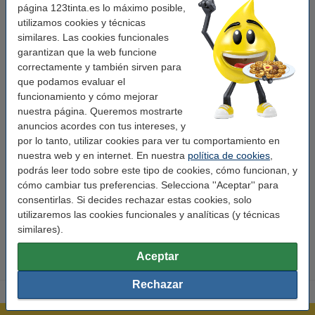
Permite explorar y aprender sobre diferentes hábitats y especies.
página 123tinta.es lo máximo posible,
utilizamos cookies y técnicas
Recomendado a partir de 2 años.
similares. Las cookies funcionales
garantizan que la web funcione
correctamente y también sirven para
¡Presiona los botones, escucha los animales y diviértete aprendiendo sobre
que podamos evaluar el
la naturaleza!
funcionamiento y cómo mejorar
nuestra página. Queremos mostrarte
anuncios acordes con tus intereses, y
Características
por lo tanto, utilizar cookies para ver tu comportamiento en
nuestra web y en internet. En nuestra
política de cookies
,
podrás leer todo sobre este tipo de cookies, cómo funcionan, y
Marca:
Diversen
cómo cambiar tus preferencias. Selecciona ''Aceptar'' para
Año:
A partir de 2 años
consentirlas. Si decides rechazar estas cookies, solo
utilizaremos las cookies funcionales y analíticas (y técnicas
Código EAN:
9788410693128
similares).
Aceptar
Rechazar