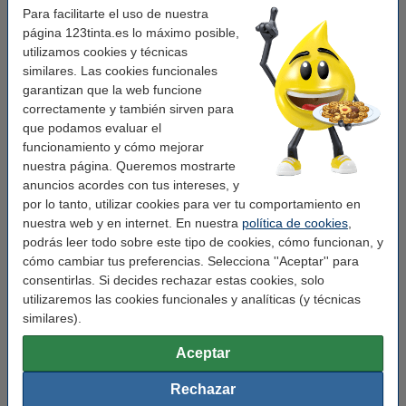
Para facilitarte el uso de nuestra
Una historia mágica sobre curiosidad, aventura y descubrimiento.
página 123tinta.es lo máximo posible,
utilizamos cookies y técnicas
Ilustraciones coloridas que acompañan la narrativa y despiertan la
similares. Las cookies funcionales
imaginación.
garantizan que la web funcione
Recomendado a partir de 6 años.
correctamente y también sirven para
que podamos evaluar el
funcionamiento y cómo mejorar
¡Sumérgete en la aventura de Marilina y descubre un mundo lleno de magia
nuestra página. Queremos mostrarte
y sorpresas!
anuncios acordes con tus intereses, y
por lo tanto, utilizar cookies para ver tu comportamiento en
nuestra web y en internet. En nuestra
política de cookies
,
Características
podrás leer todo sobre este tipo de cookies, cómo funcionan, y
cómo cambiar tus preferencias. Selecciona ''Aceptar'' para
Marca:
Diversen
consentirlas. Si decides rechazar estas cookies, solo
utilizaremos las cookies funcionales y analíticas (y técnicas
Año:
A partir de 6 años
similares).
Código EAN:
9788417695507
Aceptar
Rechazar