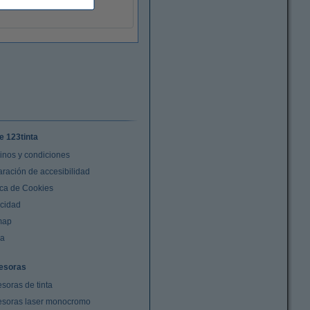
9788490376898
e 123tinta
inos y condiciones
aración de accesibilidad
ica de Cookies
acidad
map
da
esoras
soras de tinta
esoras laser monocromo