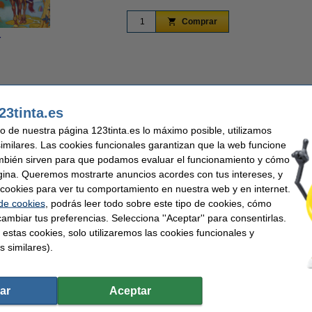
Comprar
r
Ampliar
23tinta.es
uso de nuestra página 123tinta.es lo máximo posible, utilizamos
similares. Las cookies funcionales garantizan que la web funcione
r Comercio Online 2025 y 2026
Rápido y barato
Premio Mejor Atención al c
mbién sirven para que podamos evaluar el funcionamiento y cómo
gina. Queremos mostrarte anuncios acordes con tus intereses, y
nte con esta recopilación de historias clásicas y relatos originales llenos de aven
ar cookies para ver tu comportamiento en nuestra web y en internet.
n su rutina diaria de lectura.
 de cookies
, podrás leer todo sobre este tipo de cookies, cómo
icada mate y acolchada con purpurina.
ambiar tus preferencias. Selecciona ''Aceptar'' para consentirlas.
, originales y llenos de imaginación.
 estas cookies, solo utilizaremos las cookies funcionales y
 leer una cada día.
s similares).
ños.
ate sorprender día tras día!
ar
Aceptar