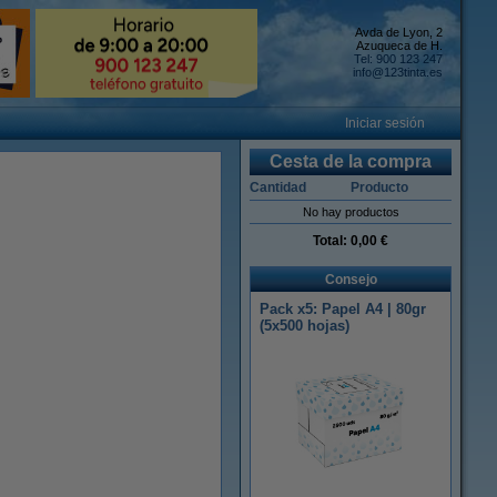
Avda de Lyon, 2
Azuqueca de H.
Tel: 900 123 247
info@123tinta.es
Iniciar sesión
Cesta de la compra
Cantidad
Producto
No hay productos
Total:
0,00 €
Consejo
Pack x5: Papel A4 | 80gr
(5x500 hojas)