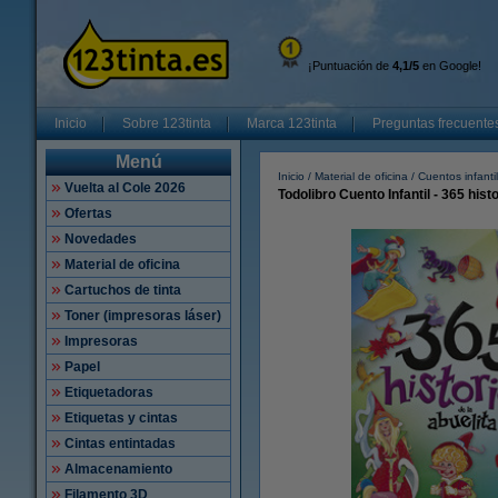
¡Puntuación de
4,1/5
en Google!
Inicio
Sobre 123tinta
Marca 123tinta
Preguntas frecuente
Menú
Inicio
Material de oficina
Cuentos infanti
Vuelta al Cole 2026
Todolibro Cuento Infantil - 365 hist
Ofertas
Novedades
Material de oficina
Cartuchos de tinta
Toner (impresoras láser)
Impresoras
Papel
Etiquetadoras
Etiquetas y cintas
Cintas entintadas
Almacenamiento
Filamento 3D