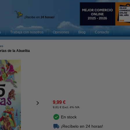
¡Recibe en
24 horas
!
s
Trabaja con nosotros
Opiniones
Blog
Contacto
les
orias de la Abuelita
9,99 €
9,61 € Excl. 4% IVA
En stock
¡Recíbelo en 24 horas!