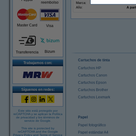
reembolso
Marca:
Diver
Año:
A part
Master Card
Visa
Bizum
Transferencia
Cartuchos de tinta
Trabajamos con:
Cartuchos HP
Cartuchos Canon
Cartuchos Epson
Síguenos en redes:
Cartuchos Brother
Cartuchos Lexmark
Este sitio está protegido por
reCAPTCHA y se aplican la
Política
Papel
de privacidad
y los
términos de
servicio de Google
.
Papel fotográfico
This site is protected by
reCAPTCHA and the Google
Papel estándar A4
Privacy Policy
and
Terms of Service