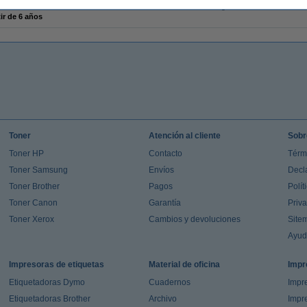
sen
Código EAN:
ir de 6 años
Toner
Atención al cliente
Sobr
Toner HP
Contacto
Térm
Toner Samsung
Envíos
Decl
Toner Brother
Pagos
Polít
Toner Canon
Garantía
Priv
Toner Xerox
Cambios y devoluciones
Site
Ayu
Impresoras de etiquetas
Material de oficina
Impr
Etiquetadoras Dymo
Cuadernos
Impre
Etiquetadoras Brother
Archivo
Impr