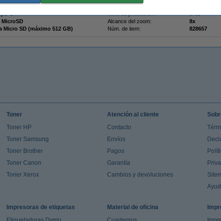
ía solar
Uso:
-
ipo C
Nivel de protección:
IP65
 MicroSD
Alcance del zoom:
8x
ta Micro SD (máximo 512 GB)
Núm. de item:
828657
Toner
Atención al cliente
Sobr
Toner HP
Contacto
Térm
Toner Samsung
Envíos
Decl
Toner Brother
Pagos
Polít
Toner Canon
Garantía
Priv
Toner Xerox
Cambios y devoluciones
Site
Ayu
Impresoras de etiquetas
Material de oficina
Impr
Etiquetadoras Dymo
Cuadernos
Impre