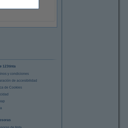
e 123tinta
inos y condiciones
aración de accesibilidad
ica de Cookies
acidad
map
da
esoras
soras de tinta