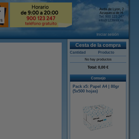
Avda de Lyon, 2
Azuqueca de H.
Tel: 900 123 247
info@123tinta.es
Iniciar sesión
Cesta de la compra
Cantidad
Producto
No hay productos
Total:
0,00 €
Consejo
Pack x5: Papel A4 | 80gr
(5x500 hojas)