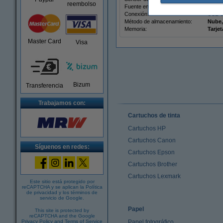
reembolso
Fuente energía:
energ
Conexión:
USB t
Método de almacenamiento:
Nube,
Memoria:
Tarje
Master Card
Visa
Bizum
Transferencia
Trabajamos con:
Cartuchos de tinta
Cartuchos HP
Cartuchos Canon
Síguenos en redes:
Cartuchos Epson
Cartuchos Brother
Cartuchos Lexmark
Este sitio está protegido por
reCAPTCHA y se aplican la
Política
de privacidad
y los
términos de
servicio de Google
.
Papel
This site is protected by
reCAPTCHA and the Google
Privacy Policy
and
Terms of Service
Papel fotográfico