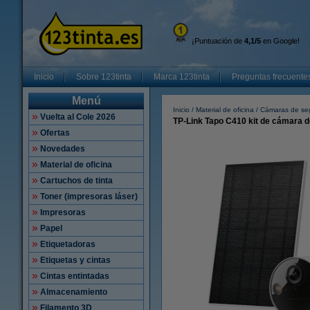
¡Puntuación de
4,1/5
en Google!
Inicio
Sobre 123tinta
Marca 123tinta
Preguntas frecuente
Menú
Inicio
Material de oficina
Cámaras de se
Vuelta al Cole 2026
TP-Link Tapo C410 kit de cámara d
Ofertas
Novedades
Material de oficina
Cartuchos de tinta
Toner (impresoras láser)
Impresoras
Papel
Etiquetadoras
Etiquetas y cintas
Cintas entintadas
Almacenamiento
Filamento 3D