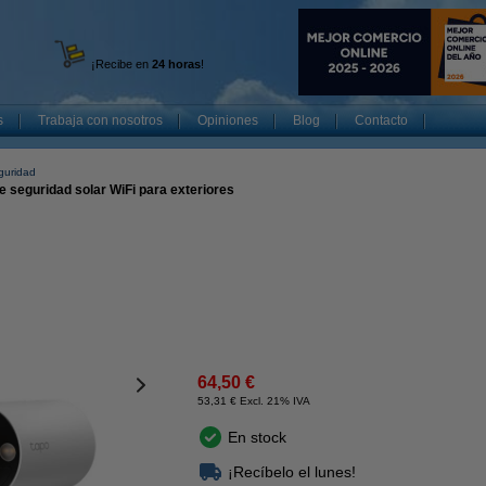
¡Recibe en
24 horas
!
s
Trabaja con nosotros
Opiniones
Blog
Contacto
guridad
e seguridad solar WiFi para exteriores
64,50 €
53,31 € Excl. 21% IVA
En stock
¡Recíbelo el lunes!