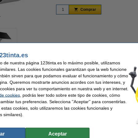
Comprar
r
Ampliar
23tinta.es
uso de nuestra página 123tinta.es lo máximo posible, utilizamos
r Comercio Online 2025 y 2026
Rápido y barato
Premio Mejor Atención al c
similares. Las cookies funcionales garantizan que la web funcione
mbién sirven para que podamos evaluar el funcionamiento y cómo
gina. Queremos mostrarte anuncios acordes con tus intereses, y
para exteriores TP-Link Tapo C410 Kit garantiza la máxima tranquilidad con alime
ra donde la necesites y protege tu hogar con video 2K de gran nitidez. Incluso de
ar cookies para ver tu comportamiento en nuestra web y en internet.
imágenes vibrantes y coloridas. La detección avanzada de movimiento te alerta al 
 de cookies
, podrás leer todo sobre este tipo de cookies, cómo
ias y falsas alarmas. Las opciones de almacenamiento flexibles te permiten elegir
ambiar tus preferencias. Selecciona ''Aceptar'' para consentirlas.
as a su diseño resistente a la intemperie, la TP-Link Tapo C410 mantiene la nitidez
 estas cookies, solo utilizaremos las cookies funcionales y
s similares).
nk
Resolución:
2304 x 1296 
a inteligente
Vista_ángulo:
125 °
Visión nocturna:
LED infrarro
ar
Aceptar
Color:
blanco