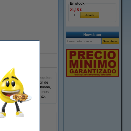
En stock
21,15 €
Ampliar
Newsletter
liente
ntación constante que no requiere
 noche, la completa función de
instante de la actividad humana,
 dónde guardar tus grabaciones,
, incluso con lluvia o viento.
píxeles
jo de hasta 9,1 m