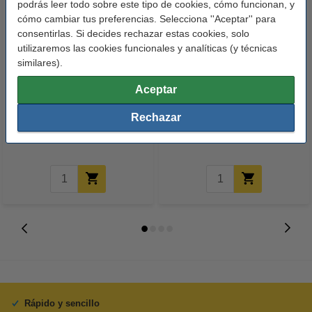
podrás leer todo sobre este tipo de cookies, cómo funcionan, y
cómo cambiar tus preferencias. Selecciona ''Aceptar'' para
consentirlas. Si decides rechazar estas cookies, solo
utilizaremos las cookies funcionales y analíticas (y técnicas
similares).
Aceptar
Canon CL-561XL cartucho de
Canon PG-560 cartucho de tinta
tinta de color (marca 123tinta)
negro (marca 123tinta)
Rechazar
22,50 €
23,50 €
Incl. 21% IVA
Incl. 21% IVA
Rápido y sencillo