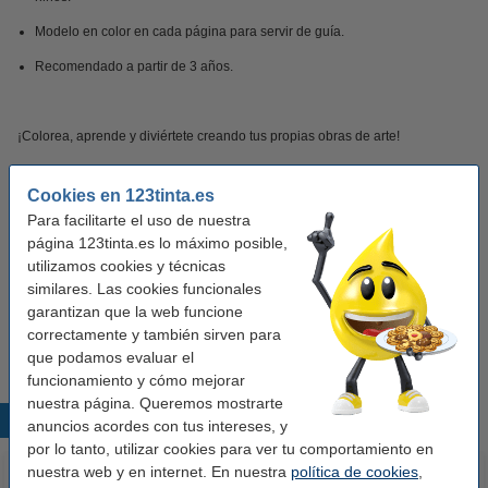
Modelo en color en cada página para servir de guía.
Recomendado a partir de 3 años.
¡Colorea, aprende y diviértete creando tus propias obras de arte!
Características
Cookies en 123tinta.es
Para facilitarte el uso de nuestra
página 123tinta.es lo máximo posible,
Marca:
Diversen
utilizamos cookies y técnicas
Año:
A partir de 3 años
similares. Las cookies funcionales
garantizan que la web funcione
Código EAN:
9788418565496
correctamente y también sirven para
que podamos evaluar el
funcionamiento y cómo mejorar
nuestra página. Queremos mostrarte
Productos destacados
anuncios acordes con tus intereses, y
por lo tanto, utilizar cookies para ver tu comportamiento en
nuestra web y en internet. En nuestra
política de cookies
,