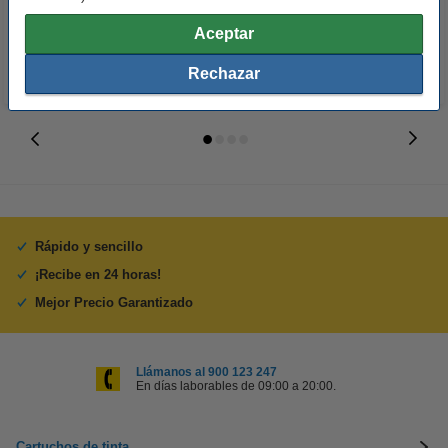
8,95 €
17,95 €
Incl. 21% IVA
Incl. 21% IVA
Aceptar
Rechazar
Rápido y sencillo
¡Recibe en 24 horas!
Mejor Precio Garantizado
Llámanos al 900 123 247
En días laborables de 09:00 a 20:00.
Cartuchos de tinta