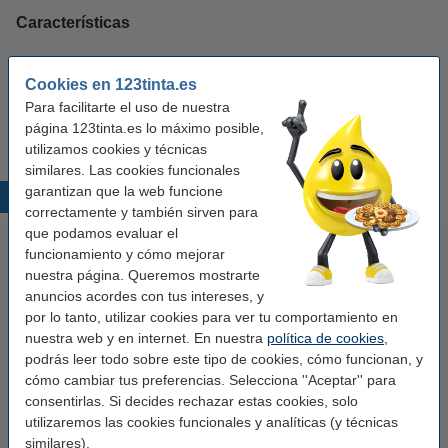
Características
Color:
blanco
Cookies en 123tinta.es
Cantidad:
Para facilitarte el uso de nuestra
1
página 123tinta.es lo máximo posible,
utilizamos cookies y técnicas
similares. Las cookies funcionales
garantizan que la web funcione
Productos destacados
correctamente y también sirven para
que podamos evaluar el
funcionamiento y cómo mejorar
nuestra página. Queremos mostrarte
anuncios acordes con tus intereses, y
por lo tanto, utilizar cookies para ver tu comportamiento en
nuestra web y en internet. En nuestra
política de cookies
,
podrás leer todo sobre este tipo de cookies, cómo funcionan, y
cómo cambiar tus preferencias. Selecciona ''Aceptar'' para
123tinta Luces Navidad 5,9
123tinta Luces Navidad 21
consentirlas. Si decides rechazar estas cookies, solo
metros | Blanco extra cálido y
metros | Blanco extra cálido y
utilizaremos las cookies funcionales y analíticas (y técnicas
cálido | 40 leds
cálido | 240 led
similares).