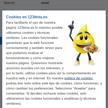
Material:
metal
Tamaño grapas:
22/6
Cookies en 123tinta.es
Código EAN:
8411772557111
Para facilitarte el uso de nuestra
página 123tinta.es lo máximo posible,
utilizamos cookies y técnicas
similares. Las cookies funcionales
Productos destacados
garantizan que la web funcione
correctamente y también sirven para
que podamos evaluar el
funcionamiento y cómo mejorar
nuestra página. Queremos mostrarte
anuncios acordes con tus intereses, y
por lo tanto, utilizar cookies para ver tu comportamiento en
nuestra web y en internet. En nuestra
política de cookies
,
podrás leer todo sobre este tipo de cookies, cómo funcionan, y
123tinta Cinta adhesiva 19 mm
123tinta Cinta correctora blanca
cómo cambiar tus preferencias. Selecciona ''Aceptar'' para
x 33 m | Pack 8 uds
5 mm x 8m
consentirlas. Si decides rechazar estas cookies, solo
utilizaremos las cookies funcionales y analíticas (y técnicas
5,50 €
2,50 €
2,13 €
similares).
Incl. 21% IVA
Incl. 21% IVA