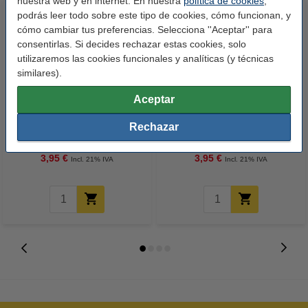
nuestra web y en internet. En nuestra
política de cookies
,
podrás leer todo sobre este tipo de cookies, cómo funcionan, y
cómo cambiar tus preferencias. Selecciona ''Aceptar'' para
consentirlas. Si decides rechazar estas cookies, solo
utilizaremos las cookies funcionales y analíticas (y técnicas
similares).
Aceptar
Esselte Vivida Carpeta de
Esselte Vivida Carpeta de
Anillas A5 | 2 anillas | negra
Anillas A5 | 2 anillas | azul
Rechazar
3,95 €
3,95 €
Incl. 21% IVA
Incl. 21% IVA