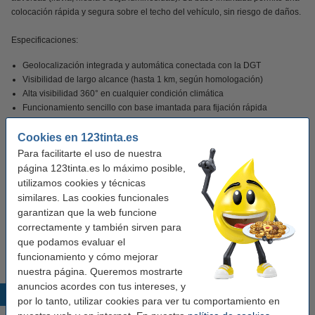
colocación rápida y segura sobre el techo del vehículo, sin riesgo de daños.
Especificaciones:
Geolocalización integrada y automática conectada con la DGT
Visibilidad de largo alcance (hasta 1 km, según homologación)
Alta visibilidad 360° en cualquier condición climática
Funcionamiento sencillo con base imantada para fijación rápida
Diseñada para uso inmediato sin necesidad de abandonar el vehículo
Alimentación:
4x Pilas AA
Cookies en 123tinta.es
Para facilitarte el uso de nuestra
página 123tinta.es lo máximo posible,
utilizamos cookies y técnicas
ARTÍCULO HOMOLOGADO DGT CON GEOLOCALIZACIÓN
similares. Las cookies funcionales
Certificado LIDIADA PC25020303 -
Descarga Aquí
garantizan que la web funcione
correctamente y también sirven para
*Obligatorio en todos los vehículos a partir del 1 de enero de 2026 según
que podamos evaluar el
normativa de la Dirección General de Tráfico (DGT).
funcionamiento y cómo mejorar
nuestra página. Queremos mostrarte
anuncios acordes con tus intereses, y
Productos destacados
por lo tanto, utilizar cookies para ver tu comportamiento en