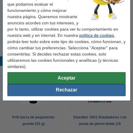
que podamos evaluar el
Lápiz de 123tinta - HB
funcionamiento y cómo mejorar
0,95 €
nuestra página. Queremos mostrarte
anuncios acordes con tus intereses, y
por lo tanto, utilizar cookies para ver tu comportamiento en
123tinta Goma de borrar
0,25 €
nuestra web y en internet. En nuestra
política de cookies
,
podrás leer todo sobre este tipo de cookies, cómo funcionan, y
cómo cambiar tus preferencias. Selecciona ''Aceptar'' para
consentirlas. Si decides rechazar estas cookies, solo
utilizaremos las cookies funcionales y analíticas (y técnicas
Productos destacados
similares).
Aceptar
Rechazar
Pritt barra de pegamento
Staedtler 3001 Rotuladores con
grande (43 g)
punta de pincel doble (18
unidades)