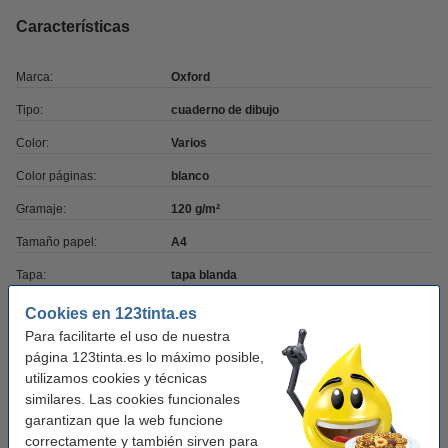
Características
Marca:
Oxford
Tipo:
cuaderno de dibujo
Color:
Varios
Color páginas:
blanco
Gramaje:
120 g/m²
Tamaño papel:
A4
Tapa:
tapa blanda
Cantidad:
20 hojas
Cookies en 123tinta.es
Para facilitarte el uso de nuestra
Encuadernación:
pegado
página 123tinta.es lo máximo posible,
Núm. de item:
260083
utilizamos cookies y técnicas
similares. Las cookies funcionales
garantizan que la web funcione
Consejo: compra
correctamente y también sirven para