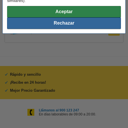
similares).
Lápiz de 123tinta - HB
Aceptar
0,95 €
Rechazar
123tinta Goma de borrar
0,25 €
Rápido y sencillo
¡Recibe en 24 horas!
Mejor Precio Garantizado
Llámanos al 900 123 247
En días laborables de 09:00 a 20:00.