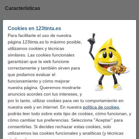
Características
Marca:
Oxford
Cookies en 123tinta.es
Tipo:
cuaderno de dibujo
Para facilitarte el uso de nuestra
página 123tinta.es lo máximo posible,
Color:
Varios
utilizamos cookies y técnicas
Color páginas:
similares. Las cookies funcionales
blanco
garantizan que la web funcione
Gramaje:
120 g/m²
correctamente y también sirven para
que podamos evaluar el
Tamaño papel:
A3
funcionamiento y cómo mejorar
Tapa:
tapa blanda
nuestra página. Queremos mostrarte
anuncios acordes con tus intereses, y
Cantidad:
20 hojas
por lo tanto, utilizar cookies para ver tu comportamiento en
Encuadernación:
pegado
nuestra web y en internet. En nuestra
política de cookies
,
podrás leer todo sobre este tipo de cookies, cómo funcionan, y
Núm. de item:
260081
cómo cambiar tus preferencias. Selecciona ''Aceptar'' para
consentirlas. Si decides rechazar estas cookies, solo
utilizaremos las cookies funcionales y analíticas (y técnicas
Consejo: compra