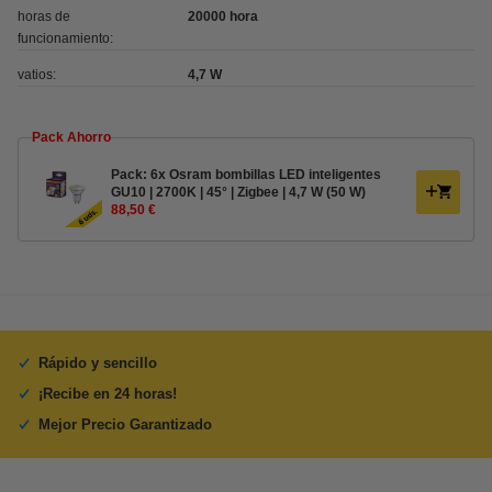
horas de
20000 hora
funcionamiento:
vatios:
4,7 W
Pack Ahorro
Pack: 6x Osram bombillas LED inteligentes
GU10 | 2700K | 45° | Zigbee | 4,7 W (50 W)
88,50 €
Rápido y sencillo
¡Recibe en 24 horas!
Mejor Precio Garantizado