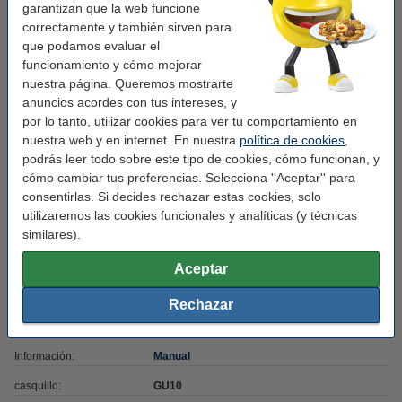
Marca:
Osram
garantizan que la web funcione
correctamente y también sirven para
Tipo:
Foco inteligente GU10
que podamos evaluar el
Medidas:
Ø 50 mm x 54 mm
funcionamiento y cómo mejorar
nuestra página. Queremos mostrarte
Material:
vidrio
anuncios acordes con tus intereses, y
Acabado:
brillante
por lo tanto, utilizar cookies para ver tu comportamiento en
nuestra web y en internet. En nuestra
política de cookies
,
Voltaje mín:
220 - 240 V
podrás leer todo sobre este tipo de cookies, cómo funcionan, y
cómo cambiar tus preferencias. Selecciona ''Aceptar'' para
Potencia lumínica:
350 lumen
consentirlas. Si decides rechazar estas cookies, solo
Color:
2.700 K
utilizaremos las cookies funcionales y analíticas (y técnicas
similares).
Regulable:
sí
Interruptores:
100.000
Aceptar
Color luz:
blanco cálido
Rechazar
Energía:
F
Información:
Manual
casquillo:
GU10