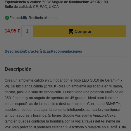
Equivalencia a vatios:
50 W
Ángulo de iluminación:
45
CRI:
80
Sello de calidad:
CE, EAC, UKCA
En stock
¡Recíbelo el lunes!
14,95 €
Comprar
Descripción
Características
Recomendaciones
Descripción
Crea un ambiente cálido en tu hogar con el foco LED GU10 de Osram (4,7
W). Su luz blanca cálida (2700 K) crea un ambiente agradable en tu salón,
cocina, pasillo o sala de exposición. El foco tiene una potencia lumínica de
350 lúmenes y un angulo de apertura de 45 grados. Ideal para iluminar
zonas específicas de tu espacio o destacar objetos. Con la app SMART+,
puedes encender o apagar la bombilla inteligente, atenuarla y configurar
temporizadores y horarios. Si tienes Google Assistant o Amazon Alexa,
también puedes controlar la bombilla con la voz a través del Asistente de
Voz. Muy práctico si prefieres estar en tu escritorio o relajarte en el sofá. Esta