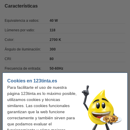
Características
Equivalencia a vatios:
40 W
Lúmenes por vatio:
118
Color:
2700 K
Ángulo de iluminación:
300
CRI:
80
Frecuencia de entrada:
50-60Hz
Temperatura de
-20?40 ?C °C
Cookies en 123tinta.es
funcionamiento:
Para facilitarte el uso de nuestra
página 123tinta.es lo máximo posible,
Marca:
Osram
utilizamos cookies y técnicas
Tipo:
Lámpara inteligente E14
similares. Las cookies funcionales
garantizan que la web funcione
Medidas:
115 x 35 x 35 x 35 mm
correctamente y también sirven para
Acabado:
brillante
que podamos evaluar el
funcionamiento y cómo mejorar