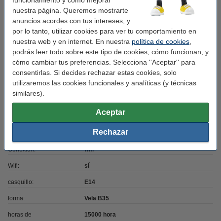
Voltaje mín:
220 - 240 V
nuestra página. Queremos mostrarte
Potencia lumínica:
470 lumen
anuncios acordes con tus intereses, y
por lo tanto, utilizar cookies para ver tu comportamiento en
Garantía:
3 años
nuestra web y en internet. En nuestra
política de cookies
,
podrás leer todo sobre este tipo de cookies, cómo funcionan, y
Nivel seguridad:
IP20
cómo cambiar tus preferencias. Selecciona ''Aceptar'' para
Cantidad:
1 unidad
consentirlas. Si decides rechazar estas cookies, solo
utilizaremos las cookies funcionales y analíticas (y técnicas
Uso:
incluido
similares).
Regulable:
sí
Aceptar
Color luz:
blanco cálido
Rechazar
Energía:
E
Conexión:
wifi
Wifi:
sí
casquillo:
E14
forma:
Vela B35
horas de
15000 hora