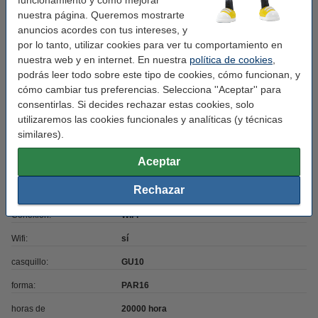
Potencia lumínica:
350 lumen
nuestra página. Queremos mostrarte
Garantía:
3 años
anuncios acordes con tus intereses, y
por lo tanto, utilizar cookies para ver tu comportamiento en
Nivel seguridad:
IP20
nuestra web y en internet. En nuestra
política de cookies
,
podrás leer todo sobre este tipo de cookies, cómo funcionan, y
Cantidad:
1 unidad
cómo cambiar tus preferencias. Selecciona ''Aceptar'' para
Uso:
incluido
consentirlas. Si decides rechazar estas cookies, solo
utilizaremos las cookies funcionales y analíticas (y técnicas
Voltaje:
230
similares).
Regulable:
sí
Aceptar
Color luz:
RGB+CCT
Rechazar
Energía:
F
Conexión:
WiFi
Wifi:
sí
casquillo:
GU10
forma:
PAR16
horas de
20000 hora