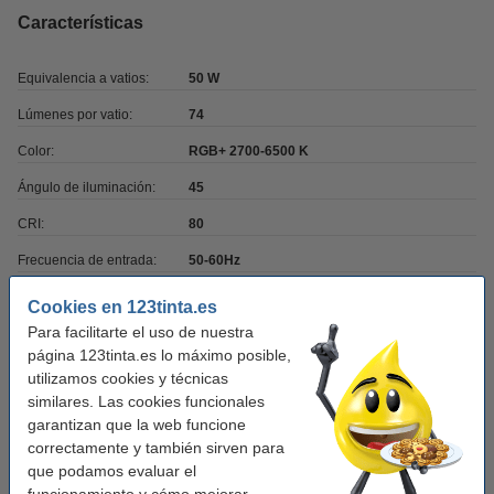
Características
Equivalencia a vatios:
50 W
Lúmenes por vatio:
74
Color:
RGB+ 2700-6500 K
Ángulo de iluminación:
45
CRI:
80
Frecuencia de entrada:
50-60Hz
Temperatura de
-20 hasta +40 °C
Cookies en 123tinta.es
funcionamiento:
Para facilitarte el uso de nuestra
página 123tinta.es lo máximo posible,
Marca:
Osram
utilizamos cookies y técnicas
Tipo:
Foco inteligente GU10
similares. Las cookies funcionales
garantizan que la web funcione
Color:
plata
correctamente y también sirven para
Medidas:
54 x 50 x 50 x 50 mm
que podamos evaluar el
funcionamiento y cómo mejorar