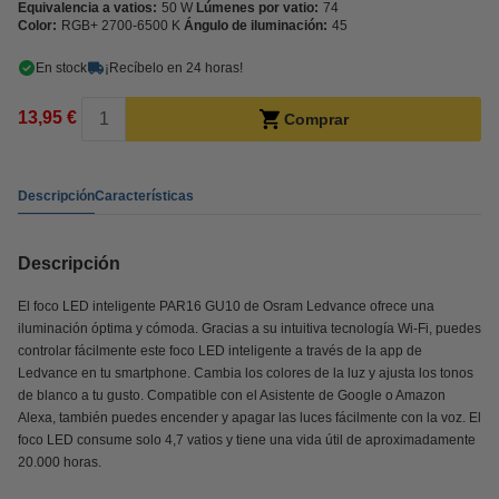
Equivalencia a vatios:
50 W
Lúmenes por vatio:
74
Color:
RGB+ 2700-6500 K
Ángulo de iluminación:
45
En stock
¡Recíbelo en 24 horas!
13,95 €
Comprar
Descripción
Características
Descripción
El foco LED inteligente PAR16 GU10 de Osram Ledvance ofrece una
iluminación óptima y cómoda. Gracias a su intuitiva tecnología Wi-Fi, puedes
controlar fácilmente este foco LED inteligente a través de la app de
Ledvance en tu smartphone. Cambia los colores de la luz y ajusta los tonos
de blanco a tu gusto. Compatible con el Asistente de Google o Amazon
Alexa, también puedes encender y apagar las luces fácilmente con la voz. El
foco LED consume solo 4,7 vatios y tiene una vida útil de aproximadamente
20.000 horas.