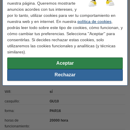
nuestra página. Queremos mostrarte
Potencia lumínica:
350
anuncios acordes con tus intereses, y
por lo tanto, utilizar cookies para ver tu comportamiento en
Garantía:
3 años
nuestra web y en internet. En nuestra
política de cookies
,
Nivel seguridad:
IP20
podrás leer todo sobre este tipo de cookies, cómo funcionan, y
cómo cambiar tus preferencias. Selecciona ''Aceptar'' para
Cantidad:
1 unidad
consentirlas. Si decides rechazar estas cookies, solo
Uso:
incluido
utilizaremos las cookies funcionales y analíticas (y técnicas
similares).
Regulable:
sí
Aceptar
Color luz:
blanco cálido
Energía:
F
Rechazar
Conexión:
WiFi
Wifi:
sí
casquillo:
GU10
forma:
PAR16
horas de
20000 hora
funcionamiento: