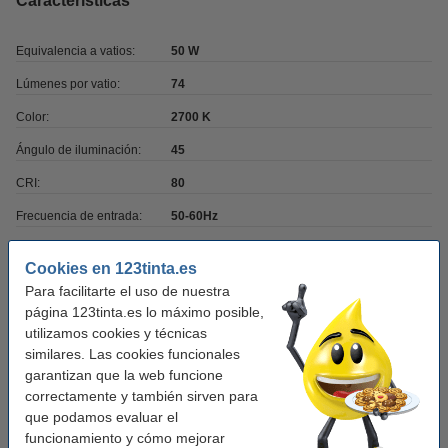
Características
Equivalencia a vatios:
50 W
Lúmenes por vatio:
74
Color:
2700 K
Ángulo de iluminación:
45
CRI:
80
Frecuencia de entrada:
50-60Hz
Temperatura de
-20 hasta +40 °C
Cookies en 123tinta.es
funcionamiento:
Para facilitarte el uso de nuestra
Marca:
Osram
página 123tinta.es lo máximo posible,
utilizamos cookies y técnicas
Tipo:
Foco inteligente GU10
similares. Las cookies funcionales
Color:
plata
garantizan que la web funcione
correctamente y también sirven para
Medidas:
54 x 50 x 50 x 50 mm
que podamos evaluar el
Voltaje mín:
220 - 240 V
funcionamiento y cómo mejorar