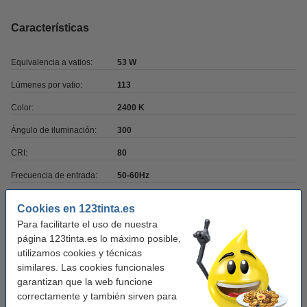
Características
Equivalencia a vatios:
53 W
Lúmenes por vatio:
113
Color:
2400 K
Ángulo de iluminación:
300
CRI:
80
Frecuencia de entrada:
50-60Hz
Temperatura de
-20 hasta +40 °C
Cookies en 123tinta.es
funcionamiento:
Para facilitarte el uso de nuestra
Marca:
Osram
página 123tinta.es lo máximo posible,
utilizamos cookies y técnicas
Tipo:
Lámpara inteligente E27
similares. Las cookies funcionales
Color:
oro
garantizan que la web funcione
correctamente y también sirven para
Medidas:
105 x 60 x 60 x 60 mm