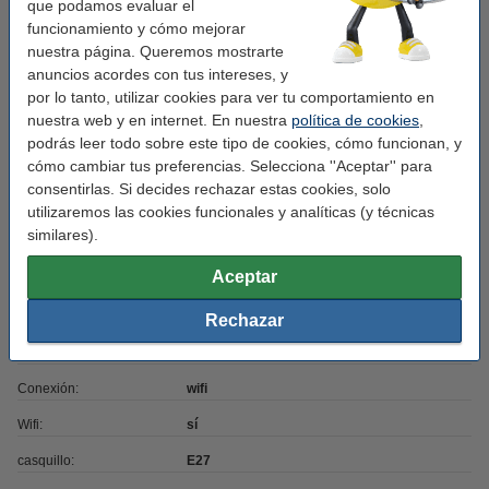
que podamos evaluar el
funcionamiento y cómo mejorar
Acabado:
oro
nuestra página. Queremos mostrarte
Voltaje mín:
220 - 240 V
anuncios acordes con tus intereses, y
por lo tanto, utilizar cookies para ver tu comportamiento en
Potencia lumínica:
680 lumen
nuestra web y en internet. En nuestra
política de cookies
,
Garantía:
3 años
podrás leer todo sobre este tipo de cookies, cómo funcionan, y
cómo cambiar tus preferencias. Selecciona ''Aceptar'' para
Nivel seguridad:
IP20
consentirlas. Si decides rechazar estas cookies, solo
Cantidad:
1 unidad
utilizaremos las cookies funcionales y analíticas (y técnicas
similares).
Uso:
incluido
Aceptar
Regulable:
sí
Color luz:
Blanco extra cálido
Rechazar
Energía:
E
Conexión:
wifi
Wifi:
sí
casquillo:
E27