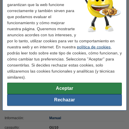
Marca:
Osram
garantizan que la web funcione
correctamente y también sirven para
Tipo:
Foco inteligente GU10
que podamos evaluar el
funcionamiento y cómo mejorar
Medidas:
Ø 50 mm x 54 mm
nuestra página. Queremos mostrarte
Material:
vidrio
anuncios acordes con tus intereses, y
por lo tanto, utilizar cookies para ver tu comportamiento en
Acabado:
brillante
nuestra web y en internet. En nuestra
política de cookies
,
Voltaje mín:
220 - 240 V
podrás leer todo sobre este tipo de cookies, cómo funcionan, y
cómo cambiar tus preferencias. Selecciona ''Aceptar'' para
Potencia lumínica:
350 lumen
consentirlas. Si decides rechazar estas cookies, solo
Temp mín:
2.700 - 6.500 K
utilizaremos las cookies funcionales y analíticas (y técnicas
similares).
Regulable:
sí
Aceptar
Interruptores:
100.000
Color luz:
blanco ajustable
Rechazar
Energía:
F
Información:
Manual
casquillo:
GU10