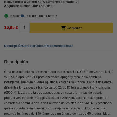
Equivalencia a vatios:
50 W
Lúmenes por vatio:
74
Ángulo de iluminación:
45
CRI:
80
En stock
¡Recíbelo en 24 horas!
16,95 €
Comprar
Descripción
Características
Recomendaciones
Descripción
Crea un ambiente cálido en tu hogar con el foco LED GU10 de Osram de 4,7
W. Usa la app SMART+ para encender, apagar y atenuar la bombilla
inteligente. También puedes ajustar el color de la luz con la app. Elige entre
diferentes tonos: desde blanco cálido (2700 K) hasta blanco frío y funcional
(6500 K). Ideal para tardes acogedoras en casa y jornadas de trabajo
productivas. Si tienes Google Assistant o Amazon Alexa, también puedes
controlar la bombilla con la voz a través del Asistente de Voz. Muy práctico si
quieres quedarte en tu escritorio o relajarte en el sofá. El foco tiene una
potencia luminosa de 350 lúmenes y un ángulo de haz de 45 grados. Ideal