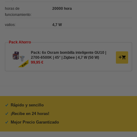
horas de
20000 hora
funcionamiento:
vatios:
4,7 W
Pack Ahorro
Pack: 6x Osram bombilla inteligente GU10 |
2700-6500K | 45° | Zigbee | 4,7 W (50 W)
99,95 €
Rápido y sencillo
¡Recibe en 24 horas!
Mejor Precio Garantizado