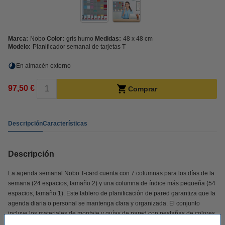
Marca:
Nobo
Color:
gris humo
Medidas:
48 x 48 cm
Modelo:
Planificador semanal de tarjetas T
En almacén externo
97,50 €
Comprar
Descripción
Características
Descripción
La agenda semanal Nobo T-card cuenta con 7 columnas para los días de la
semana (24 espacios, tamaño 2) y una columna de índice más pequeña (54
espacios, tamaño 1). Este tablero de planificación de pared garantiza que la
agenda diaria o personal se mantenga clara y organizada. El conjunto
incluye los materiales de montaje y guías de pared con pestañas de colores
para el título.