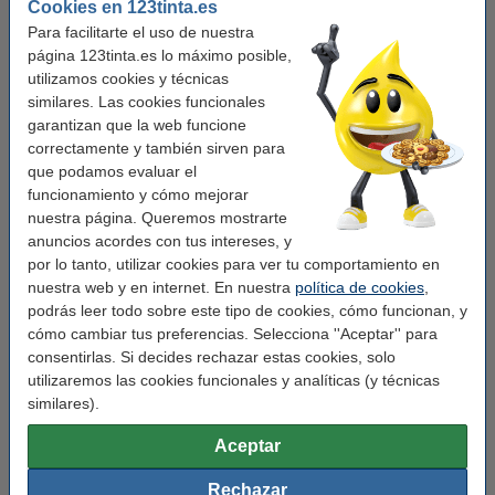
Cookies en 123tinta.es
Para facilitarte el uso de nuestra
Incluye 100 tarjetas T de tamaño 1 (blancas).
página 123tinta.es lo máximo posible,
Incluye 700 tarjetas T de tamaño 2 (varios colores).
utilizamos cookies y técnicas
similares. Las cookies funcionales
Características
garantizan que la web funcione
correctamente y también sirven para
que podamos evaluar el
Marca:
Nobo
funcionamiento y cómo mejorar
Color:
gris humo
nuestra página. Queremos mostrarte
anuncios acordes con tus intereses, y
Medidas:
48 x 48 cm
por lo tanto, utilizar cookies para ver tu comportamiento en
nuestra web y en internet. En nuestra
política de cookies
,
Modelo:
Planificador semanal de tarjetas T
podrás leer todo sobre este tipo de cookies, cómo funcionan, y
Material:
metal
cómo cambiar tus preferencias. Selecciona ''Aceptar'' para
consentirlas. Si decides rechazar estas cookies, solo
Pannels:
7 + 1
utilizaremos las cookies funcionales y analíticas (y técnicas
Orificios:
24 (cada panel)
similares).
Tarjetas-t:
tamaño 2 y 1
Aceptar
Rechazar