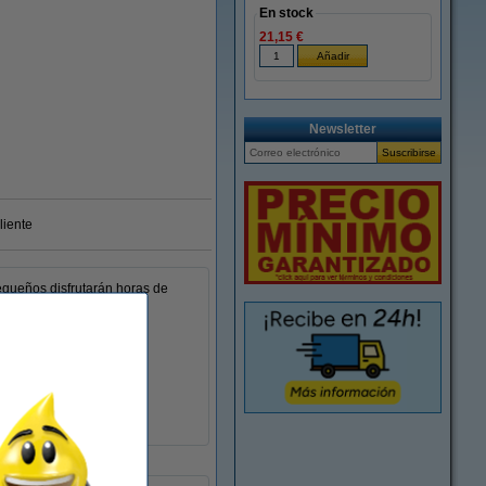
En stock
21,15 €
Newsletter
liente
pequeños disfrutarán horas de