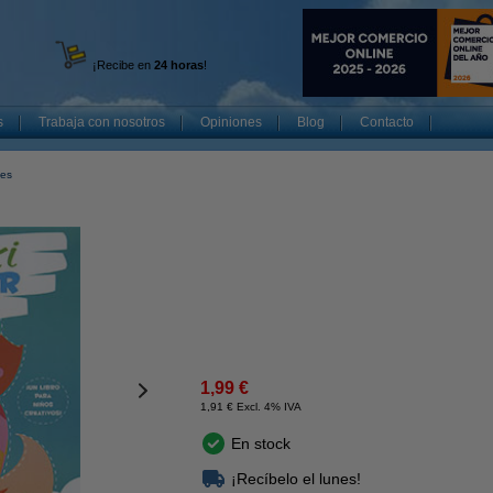
¡Recibe en
24 horas
!
s
Trabaja con nosotros
Opiniones
Blog
Contacto
les
1,99 €
1,91 € Excl. 4% IVA
En stock
¡Recíbelo el lunes!