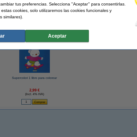
sen
Código EAN:
ambiar tus preferencias. Selecciona ''Aceptar'' para consentirlas.
ir de 3 años
 estas cookies, solo utilizaremos las cookies funcionales y
s similares).
 similares también han elegido estos artículos.
ar
Aceptar
2
Supercolori 1 libro para colorear
2,99 €
(Incl. 4% IVA)