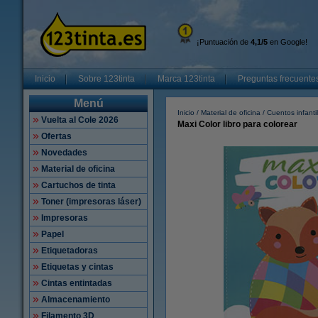
¡Puntuación de
4,1/5
en Google!
Inicio
Sobre 123tinta
Marca 123tinta
Preguntas frecuente
Menú
Inicio
Material de oficina
Cuentos infanti
Vuelta al Cole 2026
Maxi Color libro para colorear
Ofertas
Novedades
Material de oficina
Cartuchos de tinta
Toner (impresoras láser)
Impresoras
Papel
Etiquetadoras
Etiquetas y cintas
Cintas entintadas
Almacenamiento
Filamento 3D