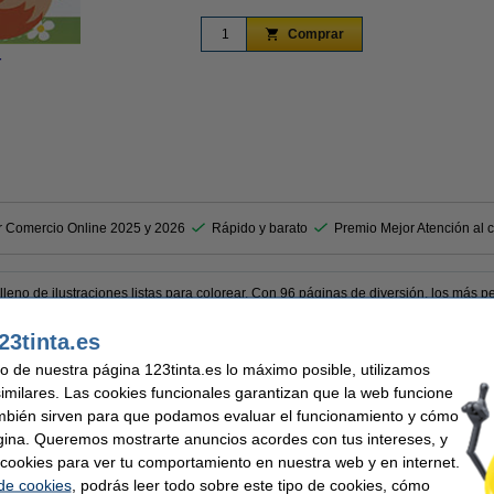
Comprar
r
Ampliar
r Comercio Online 2025 y 2026
Rápido y barato
Premio Mejor Atención al c
o lleno de ilustraciones listas para colorear. Con 96 páginas de diversión, los más 
23tinta.es
brillo, resistente y duradera.
aciones para colorear.
uso de nuestra página 123tinta.es lo máximo posible, utilizamos
tricidad fina de los niños.
similares. Las cookies funcionales garantizan que la web funcione
ños.
mbién sirven para que podamos evaluar el funcionamiento y cómo
desarrollas tu imaginación!
gina. Queremos mostrarte anuncios acordes con tus intereses, y
ar cookies para ver tu comportamiento en nuestra web y en internet.
 de cookies
, podrás leer todo sobre este tipo de cookies, cómo