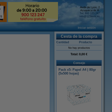
Avda de Lyon, 2
Azuqueca de H.
Tel: 900 123 247
info@123tinta.es
Iniciar sesión
Cesta de la compra
Cantidad
Producto
No hay productos
Total:
0,00 €
Consejo
Pack x5: Papel A4 | 80gr
(5x500 hojas)