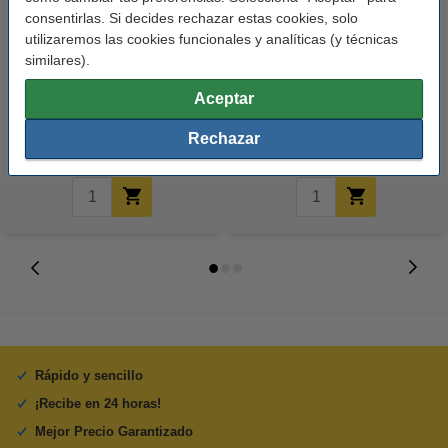
consentirlas. Si decides rechazar estas cookies, solo
utilizaremos las cookies funcionales y analíticas (y técnicas
similares).
123tinta Papel fotográfico
123tinta Pilas Alcalinas Xtreme
Premium Glossy brillo alto | 10 x
Power AA - LR06 - MN1500 - 24
Aceptar
15 cm | 260g | 100 hojas
unidades
10,50 €
14,50 €
Rechazar
Incl. 21% IVA
Incl. 21% IVA
Rápido y sencillo
¡Recibe en 24 horas!
Mejor Precio Garantizado