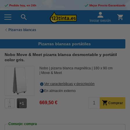
Pedido hoy, en 24h
Mejor Precio Garantizado
Iniciar sesión
Pizarras blancas
Pizarras blancas portátiles
Nobo Move & Meet pizarra blanca desmontable y portátil
color gris.
Nobo
pizarra blanca magnética
180 x 90 cm
Move & Meet
Ver características y descripción
En almacén externo
669,50 €
1
Comprar
Consejo: compra