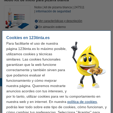
Nobo Kit de inicio para pizarra blanca
Nobo
kit de pizarra blanca
247511
información de seguridad
Ver características y descripción
En almacén externo
24,95 €
Cookies en 123tinta.es
Comprar
Para facilitarte el uso de nuestra
página 123tinta.es lo máximo posible,
Ahorra más con nuestra marca:
utilizamos cookies y técnicas
123tinta Kit de inicio para pizarra blanca
similares. Las cookies funcionales
21,95 €
garantizan que la web funcione
correctamente y también sirven para
que podamos evaluar el
funcionamiento y cómo mejorar
Productos destacados
nuestra página. Queremos mostrarte
anuncios acordes con tus intereses, y
por lo tanto, utilizar cookies para ver tu comportamiento en
nuestra web y en internet. En nuestra
política de cookies
,
podrás leer todo sobre este tipo de cookies, cómo funcionan, y
cómo cambiar tus preferencias. Selecciona ''Aceptar'' para