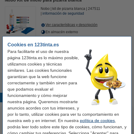
Nobo Kit de inicio para pizarra blanca
Nobo
kit de pizarra blanca
247511
información de seguridad
Ver características y descripción
En almacén externo
24,95 €
Cookies en 123tinta.es
Comprar
Para facilitarte el uso de nuestra
página 123tinta.es lo máximo posible,
Ahorra más con nuestra marca:
utilizamos cookies y técnicas
123tinta Kit de inicio para pizarra blanca
similares. Las cookies funcionales
21,95 €
garantizan que la web funcione
correctamente y también sirven para
que podamos evaluar el
funcionamiento y cómo mejorar
Productos destacados
nuestra página. Queremos mostrarte
anuncios acordes con tus intereses, y
por lo tanto, utilizar cookies para ver tu comportamiento en
nuestra web y en internet. En nuestra
política de cookies
,
podrás leer todo sobre este tipo de cookies, cómo funcionan, y
cómo cambiar tus preferencias. Selecciona ''Aceptar'' para