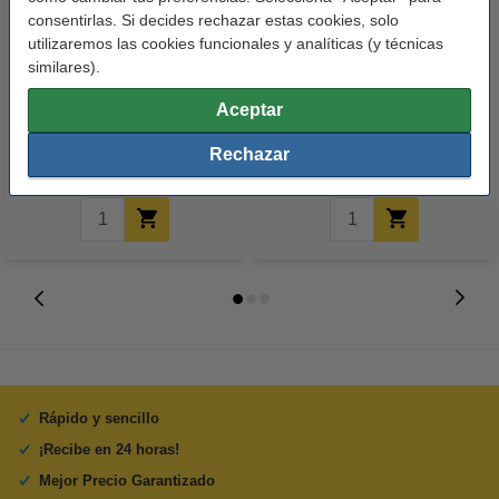
consentirlas. Si decides rechazar estas cookies, solo
utilizaremos las cookies funcionales y analíticas (y técnicas
similares).
123tinta Papel fotográfico
123tinta Pilas Alcalinas Xtreme
Premium Glossy brillo alto | 10 x
Power AA - LR06 - MN1500 - 24
Aceptar
15 cm | 260g | 100 hojas
unidades
10,50 €
14,50 €
Rechazar
Incl. 21% IVA
Incl. 21% IVA
Rápido y sencillo
¡Recibe en 24 horas!
Mejor Precio Garantizado