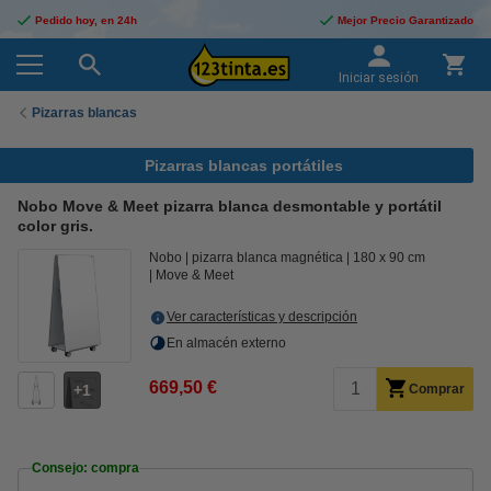
Pedido hoy, en 24h
Mejor Precio Garantizado
Iniciar sesión
Pizarras blancas
Pizarras blancas portátiles
Nobo Move & Meet pizarra blanca desmontable y portátil
color gris.
Nobo
pizarra blanca magnética
180 x 90 cm
Move & Meet
Ver características y descripción
En almacén externo
669,50 €
1
Comprar
Consejo: compra