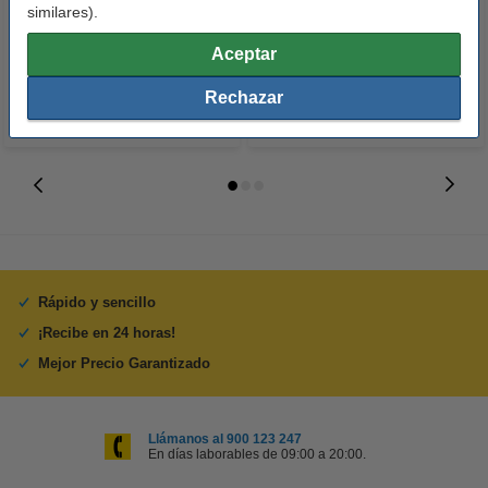
similares).
15 cm | 260g | 100 hojas
unidades
10,50 €
14,50 €
Incl. 21% IVA
Incl. 21% IVA
Aceptar
Rechazar
Rápido y sencillo
¡Recibe en 24 horas!
Mejor Precio Garantizado
Llámanos al 900 123 247
En días laborables de 09:00 a 20:00.