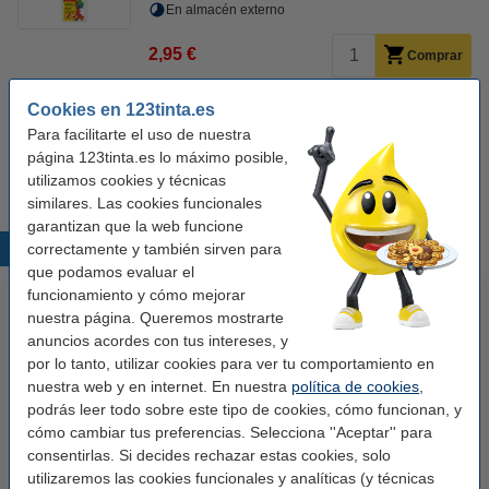
En almacén externo
2,95 €
Comprar
Cookies en 123tinta.es
Consejo: compra
Para facilitarte el uso de nuestra
Oxford Mix Media bloc de dibujo A4 225 gramos (25 hojas)
página 123tinta.es lo máximo posible,
6,50 €
utilizamos cookies y técnicas
similares. Las cookies funcionales
garantizan que la web funcione
correctamente y también sirven para
Productos destacados
que podamos evaluar el
funcionamiento y cómo mejorar
nuestra página. Queremos mostrarte
anuncios acordes con tus intereses, y
por lo tanto, utilizar cookies para ver tu comportamiento en
nuestra web y en internet. En nuestra
política de cookies
,
podrás leer todo sobre este tipo de cookies, cómo funcionan, y
cómo cambiar tus preferencias. Selecciona ''Aceptar'' para
consentirlas. Si decides rechazar estas cookies, solo
123tinta Papel fotográfico
123tinta Pilas Alcalinas Xtreme
utilizaremos las cookies funcionales y analíticas (y técnicas
Premium Glossy brillo alto | 10 x
Power AA - LR06 - MN1500 - 24