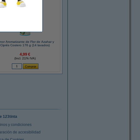
nor Aromatizante de Flor de Azahar y
Ciprés Costero 176 g (14 lavados)
4,99 €
(Incl. 21% IVA)
e 123tinta
inos y condiciones
aración de accesibilidad
ica de Cookies