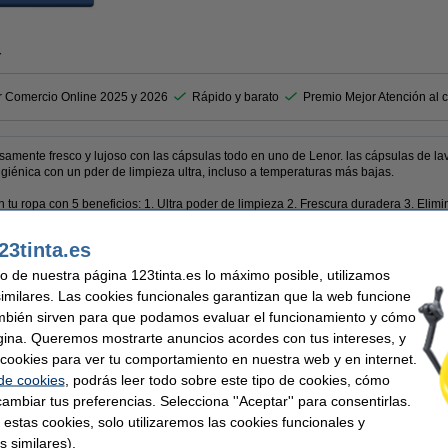
r
r Comercio Online 2025 y 2026
Rápido y barato
Premio Mejor Atención al c
samente fresco y lujoso con las cápsulas todo en uno de Lenor. las cápsulas de l
igiénica con un pder de limpieza ultra, incluso a temperaturas más bajas.
tu ropa con 5 beneficios: 1. Ultra poder de limpieza 2. Frescura duradera 3. Elimi
emás, las cápsulas contienen una película soluble en agua y se entregan en una c
23tinta.es
de detergente es suficiente para 16 lavados. Es importante mantener siempre las c
uso de nuestra página 123tinta.es lo máximo posible, utilizamos
similares. Las cookies funcionales garantizan que la web funcione
mbién sirven para que podamos evaluar el funcionamiento y cómo
gina. Queremos mostrarte anuncios acordes con tus intereses, y
Modelo:
 & Orchid
Capacidad lavados:
ar cookies para ver tu comportamiento en nuestra web y en internet.
Información:
 de cookies
, podrás leer todo sobre este tipo de cookies, cómo
niversal
ambiar tus preferencias. Selecciona ''Aceptar'' para consentirlas.
 estas cookies, solo utilizaremos las cookies funcionales y
s similares).
 similares también han elegido estos artículos.