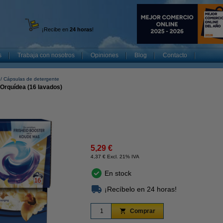
¡Recibe en
24 horas
!
s
Trabaja con nosotros
Opiniones
Blog
Contacto
Cápsulas de detergente
Orquídea (16 lavados)
5,29 €
4,37 € Excl. 21% IVA
En stock
¡Recíbelo en 24 horas!
Comprar