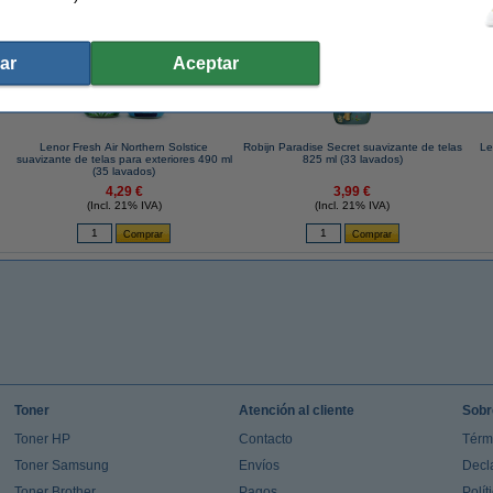
ar
Aceptar
Lenor Fresh Air Northern Solstice
Robijn Paradise Secret suavizante de telas
Le
suavizante de telas para exteriores 490 ml
825 ml (33 lavados)
(35 lavados)
4,29 €
3,99 €
(Incl. 21% IVA)
(Incl. 21% IVA)
Toner
Atención al cliente
Sobr
Toner HP
Contacto
Térm
Toner Samsung
Envíos
Decl
Toner Brother
Pagos
Polít