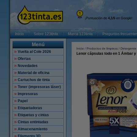
¡Puntuación de
4,1/5
en Google!
Inicio
Sobre 123tinta
Marca 123tinta
Preguntas frecuente
Menú
Inicio
Productos de limpieza
Detergente
Vuelta al Cole 2026
Lenor cápsulas todo en 1 Ámbar y 
Ofertas
Novedades
Material de oficina
Cartuchos de tinta
Toner (impresoras láser)
Impresoras
Papel
Etiquetadoras
Etiquetas y cintas
Cintas entintadas
Almacenamiento
Filamento 3D