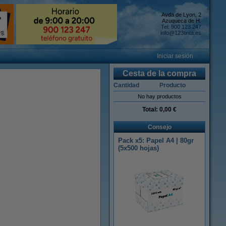
Avda de Lyon, 2
Azuqueca de H.
Tel: 900 123 247
info@123tinta.es
Iniciar sesión
Cesta de la compra
Cantidad
Producto
No hay productos
Total:
0,00 €
Consejo
Pack x5: Papel A4 | 80gr
(5x500 hojas)