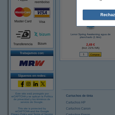
reembolso
Rechaz
Master Card
Visa
Lenor Spring Awakening agua de
planchado (1 litro)
Bizum
Transferencia
2,49 €
(Incl. 21% IVA)
Trabajamos con:
Síguenos en redes:
Este sitio está protegido por
Cartuchos de tinta
reCAPTCHA y se aplican la
Política
de privacidad
y los
términos de
servicio de Google
.
Cartuchos HP
Cartuchos Canon
This site is protected by
reCAPTCHA and the Google
Privacy Policy
and
Terms of Service
Cartuchos Epson