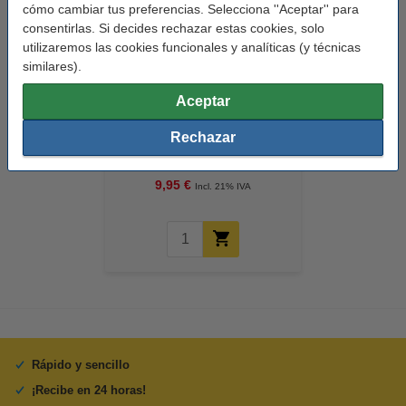
cómo cambiar tus preferencias. Selecciona ''Aceptar'' para
consentirlas. Si decides rechazar estas cookies, solo
utilizaremos las cookies funcionales y analíticas (y técnicas
similares).
Aceptar
Leitz 5361 WOW Bandeja para
Rechazar
cartas bicolor verde/blanco
9,95 €
Incl. 21% IVA
Rápido y sencillo
¡Recibe en 24 horas!