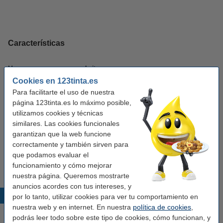
Características
Marca:
Leitz
Cookies en 123tinta.es
Tipo:
portalápices
Para facilitarte el uso de nuestra
Medidas:
100 x 101 x 90 mm (LxAnxAl)
página 123tinta.es lo máximo posible,
utilizamos cookies y técnicas
Color:
verde / blanco
similares. Las cookies funcionales
garantizan que la web funcione
Material:
poliestireno
correctamente y también sirven para
Compartimentos:
2
que podamos evaluar el
funcionamiento y cómo mejorar
nuestra página. Queremos mostrarte
anuncios acordes con tus intereses, y
Productos destacados
por lo tanto, utilizar cookies para ver tu comportamiento en
nuestra web y en internet. En nuestra
política de cookies
,
podrás leer todo sobre este tipo de cookies, cómo funcionan, y