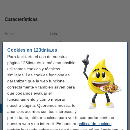
Características
Marca:
Leitz
Tipo:
portalápices
Cookies en 123tinta.es
Medidas:
100 x 101 x 90 mm (LxAnxAl)
Para facilitarte el uso de nuestra
página 123tinta.es lo máximo posible,
Color:
blanco
utilizamos cookies y técnicas
Material:
poliestireno
similares. Las cookies funcionales
garantizan que la web funcione
Compartimentos:
2
correctamente y también sirven para
que podamos evaluar el
funcionamiento y cómo mejorar
nuestra página. Queremos mostrarte
Productos destacados
anuncios acordes con tus intereses, y
por lo tanto, utilizar cookies para ver tu comportamiento en
nuestra web y en internet. En nuestra
política de cookies
,
podrás leer todo sobre este tipo de cookies, cómo funcionan, y