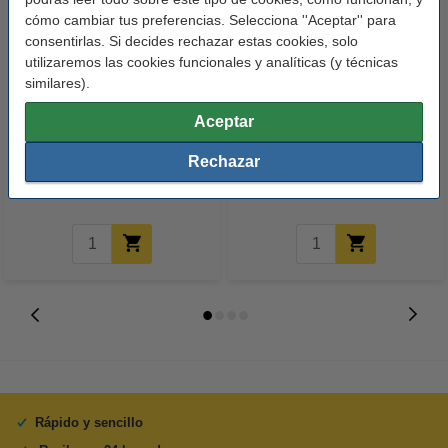
cómo cambiar tus preferencias. Selecciona ''Aceptar'' para
consentirlas. Si decides rechazar estas cookies, solo
utilizaremos las cookies funcionales y analíticas (y técnicas
similares).
123tinta Rotulador permanente
Esselte portafolios con tapa
Aceptar
industrial negro (redondo 1,5 - 3
negro
mm)
Rechazar
2,50 €
5,95 €
Incl. 21% IVA
Incl. 21% IVA
Rápido y sencillo